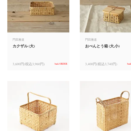
門田雅道
門田雅道
カクザル (大)
おべんとう箱 (大,小)
3,600円(税込3,960円)
3,400円(税込3,740円)
back ORDER
bac