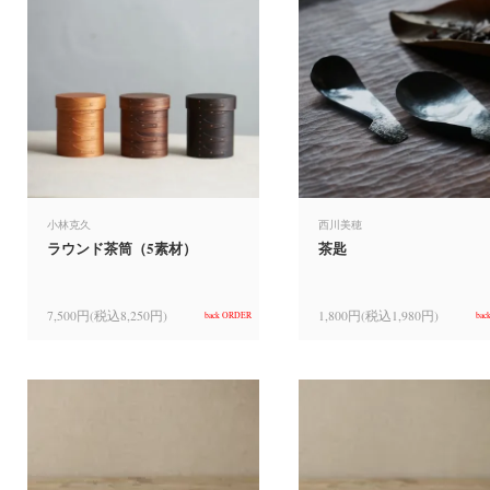
小林克久
西川美穂
ラウンド茶筒（5素材）
茶匙
7,500円(税込8,250円)
1,800円(税込1,980円)
back ORDER
bac