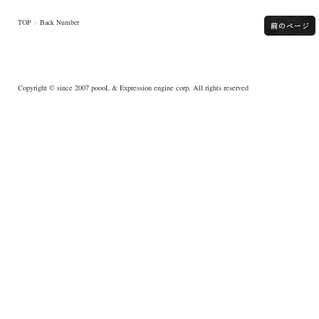
TOP
>
Back Number
Copyright © since 2007
poooL
& Expression engine corp, All rights reserved