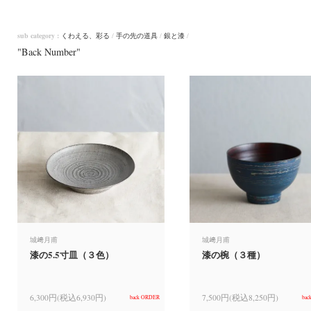
sub category :
くわえる、彩る
/
手の先の道具
/
銀と漆
/
"Back Number"
城﨑月甫
城﨑月甫
漆の5.5寸皿（３色）
漆の椀（３種）
6,300円(税込6,930円)
7,500円(税込8,250円)
back ORDER
bac