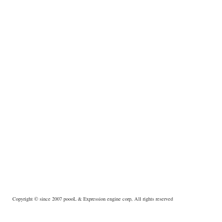
Copyright © since 2007
poooL
& Expression engine corp, All rights reserved