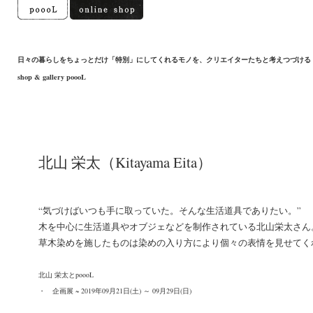
日々の暮らしをちょっとだけ「特別」にしてくれるモノを、クリエイターたちと考えつづける
shop & gallery poooL
北山 栄太（Kitayama Eita）
“気づけばいつも手に取っていた。そんな生活道具でありたい。”
木を中心に生活道具やオブジェなどを制作されている北山栄太さん
草木染めを施したものは染めの入り方により個々の表情を見せてく
北山 栄太とpoooL
・
企画展 ~ 2019年09月21日(土) ～ 09月29日(日)