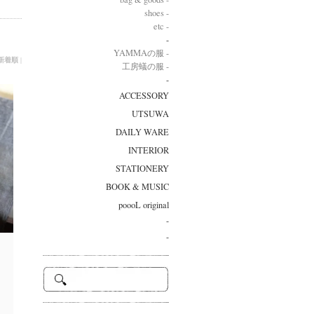
shoes -
etc -
-
YAMMAの服 -
新着順
|
工房蟻の服 -
-
ACCESSORY
UTSUWA
DAILY WARE
INTERIOR
STATIONERY
BOOK & MUSIC
poooL original
-
-