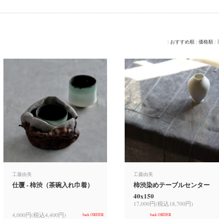
|
おすすめ順
|
価格順
|
工藤由美
工藤由美
仕覆 - 柿渋（茶碗入れ巾着）
柿渋染めテーブルセンター
40x150
17,000円(税込18,700円)
4,000円(税込4,400円)
back ORDER
back ORDER