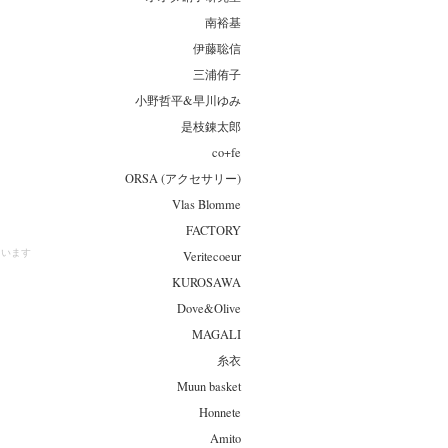
南裕基
伊藤聡信
三浦侑子
小野哲平&早川ゆみ
是枝錬太郎
co+fe
ORSA (アクセサリー)
Vlas Blomme
FACTORY
しています
Veritecoeur
KUROSAWA
Dove&Olive
MAGALI
糸衣
Muun basket
Honnete
Amito