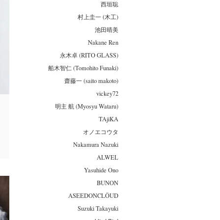
西垣聡
村上圭一 (木工)
池田晴美
Nakane Ren
永木卓 (RITO GLASS)
船木智仁 (Tomohito Funaki)
齋藤一 (saito makoto)
vickey72
明主 航 (Myosyu Wataru)
TAjiKA
オノエコウタ
Nakamura Nazuki
ALWEL
Yasuhide Ono
BUNON
ASEEDONCLÖUD
Suzuki Takayuki