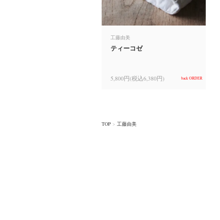
工藤由美
ティーコゼ
5,800円(税込6,380円)
back ORDER
TOP
>
工藤由美