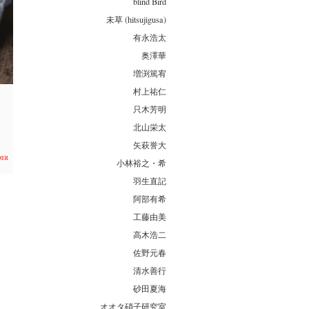
blind Bird
未草 (hitsujigusa)
有永浩太
奥澤華
増渕篤宥
村上祐仁
只木芳明
北山栄太
矢萩誉大
DER
小林裕之・希
羽生直記
阿部有希
工藤由美
高木浩二
佐野元春
清水善行
砂田夏海
オオタ硝子研究室