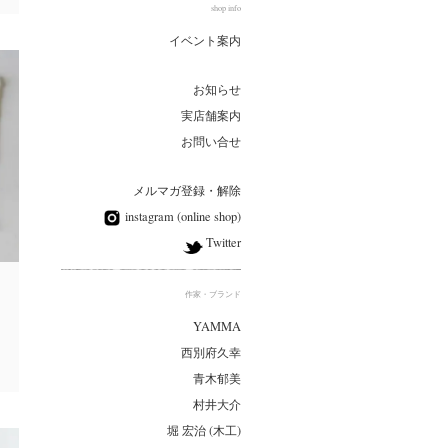
shop info
イベント案内
お知らせ
実店舗案内
お問い合せ
メルマガ登録・解除
instagram (online shop)
Twitter
作家・ブランド
YAMMA
西別府久幸
青木郁美
村井大介
堀 宏治 (木工)