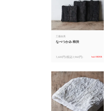
工藤由美
なべつかみ 柿渋
3,600円(税込3,960円)
back ORDER