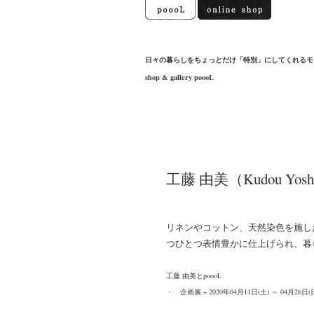
日々の暮らしをちょっとだけ「特別」にしてくれるモ
shop & gallery poooL
工藤 由美（Kudou Yosh
リネンやコットン、天然染色を施し
つひとつ表情豊かに仕上げられ、暮
工藤 由美とpoooL
・
企画展 ~ 2020年04月11日(土) ～ 04月26日(