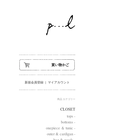
新規会員登録
|
マイアカウント
商品 カテゴリー
CLOSET
tops -
bottoms -
onepiece ＆ tunic -
outer & cardigan -
bag & goods -