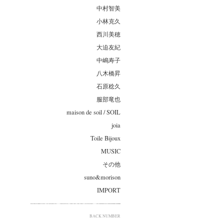
中村智美
小林克久
西川美穂
大迫友紀
中嶋寿子
八木橋昇
石原稔久
服部竜也
maison de soil / SOIL
joia
Toile Bijoux
MUSIC
その他
suno&morison
IMPORT
BACK NUMBER