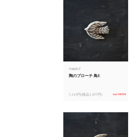
中嶋寿子
陶のブローチ 鳥E
3,143円(税込3,457円)
back ORDER