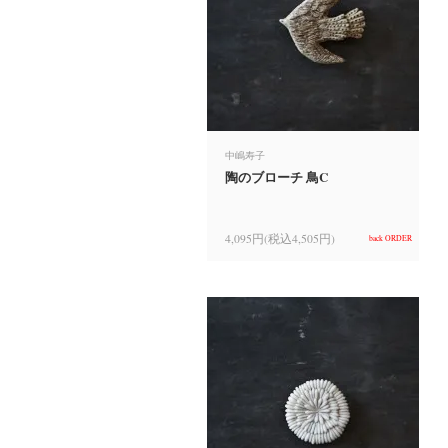
中嶋寿子
陶のブローチ 鳥C
4,095円(税込4,505円)
back ORDER