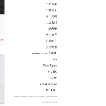
中村智美
小林克久
西川美穂
大迫友紀
中嶋寿子
八木橋昇
DER
石原稔久
服部竜也
maison de soil / SOIL
joia
Toile Bijoux
MUSIC
その他
suno&morison
IMPORT
BACK NUMBER