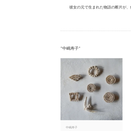
彼女の元で生まれた物語の断片が、
"中嶋寿子"
中嶋寿子