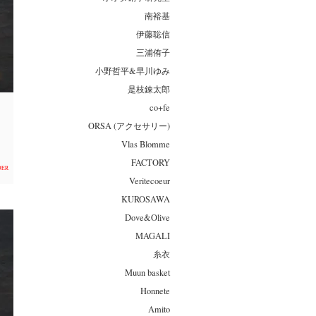
南裕基
伊藤聡信
三浦侑子
小野哲平&早川ゆみ
是枝錬太郎
co+fe
ORSA (アクセサリー)
Vlas Blomme
FACTORY
DER
Veritecoeur
KUROSAWA
Dove&Olive
MAGALI
糸衣
Muun basket
Honnete
Amito