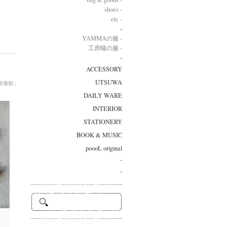
shoes -
etc -
-
YAMMAの服 -
工房蟻の服 -
-
ACCESSORY
UTSUWA
新着順
|
DAILY WARE
INTERIOR
STATIONERY
BOOK & MUSIC
poooL original
-
-