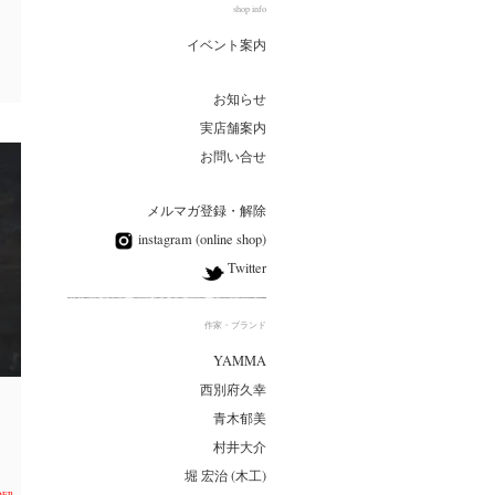
shop info
イベント案内
お知らせ
実店舗案内
お問い合せ
メルマガ登録・解除
instagram (online shop)
Twitter
作家・ブランド
YAMMA
西別府久幸
青木郁美
村井大介
堀 宏治 (木工)