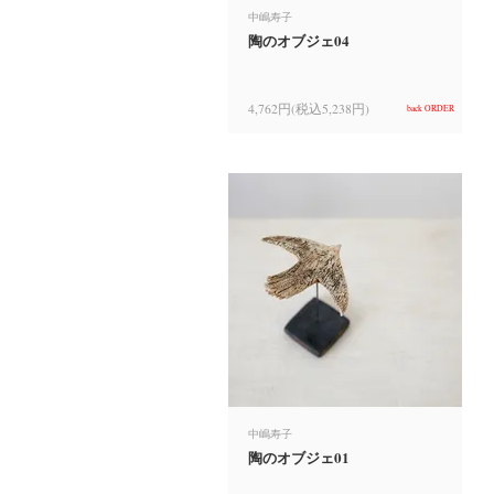
中嶋寿子
陶のオブジェ04
4,762円(税込5,238円)
back ORDER
中嶋寿子
陶のオブジェ01