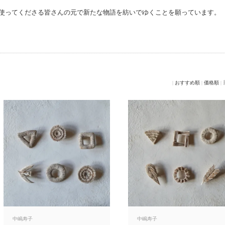
使ってくださる皆さんの元で新たな物語を紡いでゆくことを願っています。
|
おすすめ順
|
価格順
|
中嶋寿子
中嶋寿子