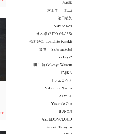
DER
西垣聡
村上圭一 (木工)
池田晴美
Nakane Ren
永木卓 (RITO GLASS)
船木智仁 (Tomohito Funaki)
齋藤一 (saito makoto)
vickey72
明主 航 (Myosyu Wataru)
TAjiKA
オノエコウタ
Nakamura Nazuki
ALWEL
Yasuhide Ono
BUNON
DER
ASEEDONCLÖUD
Suzuki Takayuki