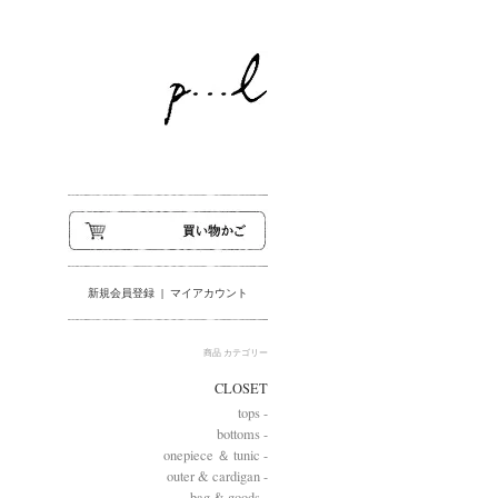
新規会員登録
|
マイアカウント
商品 カテゴリー
CLOSET
tops -
bottoms -
onepiece ＆ tunic -
outer & cardigan -
bag & goods -