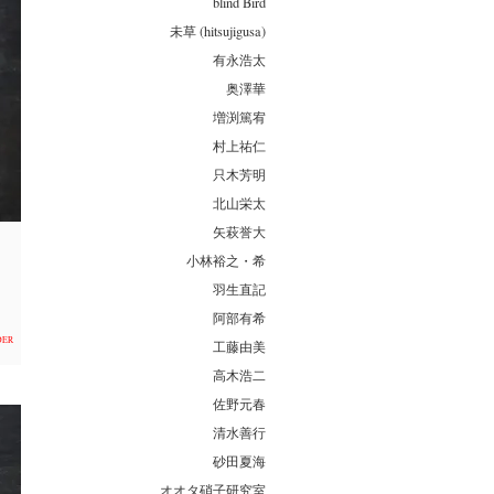
blind Bird
未草 (hitsujigusa)
有永浩太
奥澤華
増渕篤宥
村上祐仁
只木芳明
北山栄太
矢萩誉大
小林裕之・希
羽生直記
阿部有希
DER
工藤由美
高木浩二
佐野元春
清水善行
砂田夏海
オオタ硝子研究室