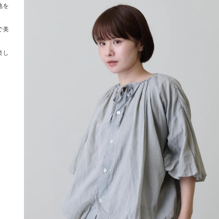
地を
で美
楽し