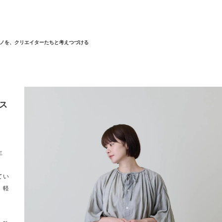
ノを、クリエイターたちと考えつづける
ス
生
てい
、軽