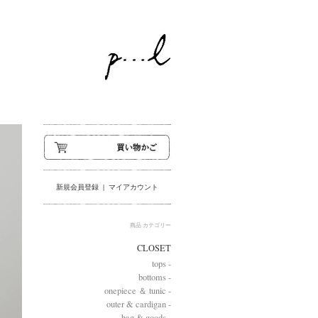
新規会員登録
|
マイアカウント
商品 カテゴリー
CLOSET
tops -
bottoms -
onepiece ＆ tunic -
outer & cardigan -
bag & goods -