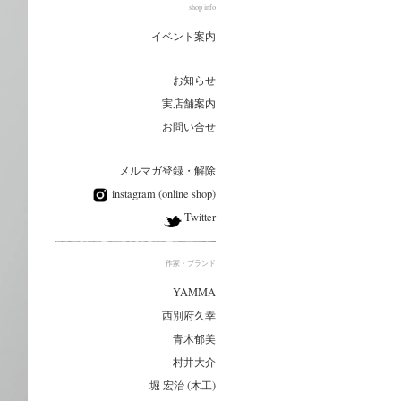
shop info
イベント案内
お知らせ
実店舗案内
お問い合せ
メルマガ登録・解除
instagram (online shop)
Twitter
作家・ブランド
YAMMA
西別府久幸
青木郁美
村井大介
堀 宏治 (木工)