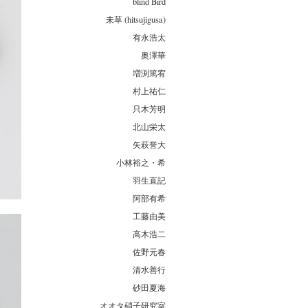
blind Bird
未草 (hitsujigusa)
有永浩太
奥澤華
増渕篤宥
村上祐仁
只木芳明
北山栄太
矢萩誉大
小林裕之・希
羽生直記
阿部有希
工藤由美
高木浩二
佐野元春
清水善行
砂田夏海
オオタ硝子研究室