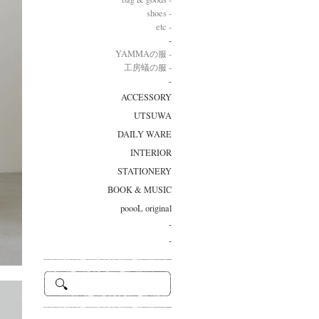
shoes -
etc -
-
YAMMAの服 -
工房蟻の服 -
-
ACCESSORY
UTSUWA
DAILY WARE
INTERIOR
STATIONERY
BOOK & MUSIC
poooL original
-
-