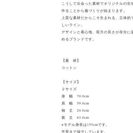
こうして出会った素材でオリジナルの生
作ることから服づくりが始まります。
上質な素材だからこそ生まれる、立体的
しいライン。
デザインと着心地、双方の良さが存分に
めるブランドです。
【素 材】
コットン
【サイズ】
２サイズ
身 幅 70.0cm
肩 幅 59.0cm
袖 丈 24.0cm
着 丈 63.0cm
※モデル身長は155cmです。
平置きで採寸しています。