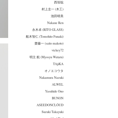
西垣聡
村上圭一 (木工)
池田晴美
Nakane Ren
永木卓 (RITO GLASS)
船木智仁 (Tomohito Funaki)
齋藤一 (saito makoto)
vickey72
明主 航 (Myosyu Wataru)
TAjiKA
オノエコウタ
Nakamura Nazuki
ALWEL
Yasuhide Ono
BUNON
ASEEDONCLÖUD
Suzuki Takayuki