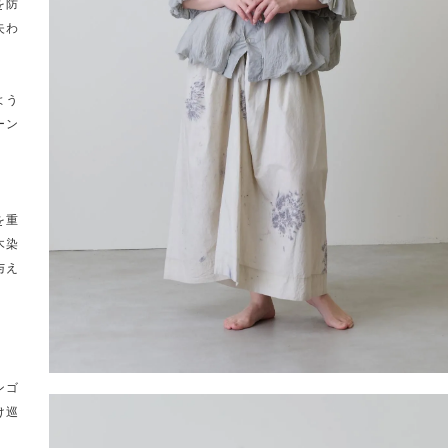
を防
失わ
。
よう
ーン
を重
木染
与え
ンゴ
け巡