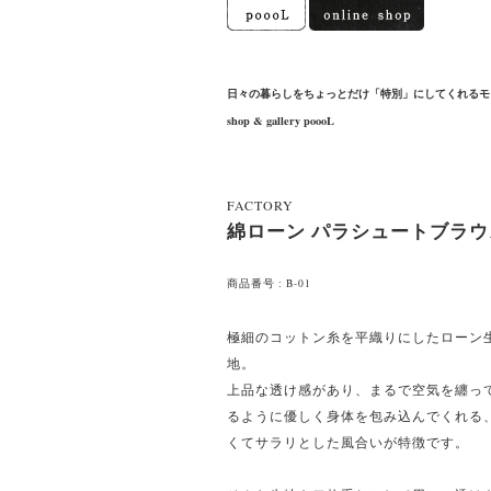
日々の暮らしをちょっとだけ「特別」にしてくれるモ
shop & gallery poooL
FACTORY
綿ローン パラシュートブラウ
商品番号 : B-01
極細のコットン糸を平織りにしたローン
地。
上品な透け感があり、まるで空気を纏っ
るように優しく身体を包み込んでくれる
くてサラリとした風合いが特徴です。