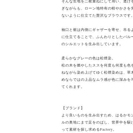
そんな生地を二枚重ねにして用い、透け
ぎながらも、ローン地特有の軽やかさを
ないように仕立てた贅沢なブラウスです
袖口と裾は内側にギャザーを寄せ、吊る
に仕立てることで、ふんわりとしたバル
のシルエットを生み出しています。
柔らかなグレーの色は松煙染。
松の木を燃やしたススを何度も何度も色
ねながら染め上げてゆく松煙染めは、草
めならではの上品なムラ感が色に深みを
てくれます。
【ブランド】
より良いものを生み出すため、はるかモ
ルの奥地にまで足をのばし、世界中を駆
って素材を探し求めるFactory。