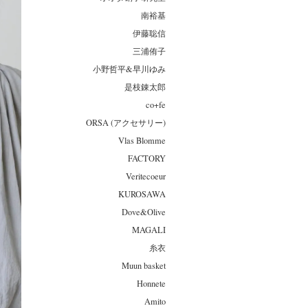
南裕基
伊藤聡信
三浦侑子
小野哲平&早川ゆみ
是枝錬太郎
co+fe
ORSA (アクセサリー)
Vlas Blomme
FACTORY
Veritecoeur
KUROSAWA
Dove&Olive
MAGALI
糸衣
Muun basket
Honnete
Amito