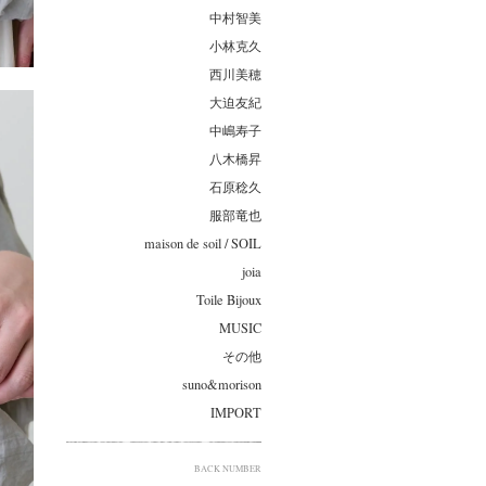
中村智美
小林克久
西川美穂
大迫友紀
中嶋寿子
八木橋昇
石原稔久
服部竜也
maison de soil / SOIL
joia
Toile Bijoux
MUSIC
その他
suno&morison
IMPORT
BACK NUMBER