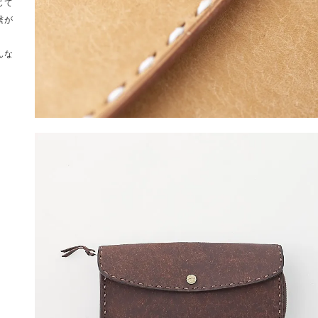
じて
繋が
んな