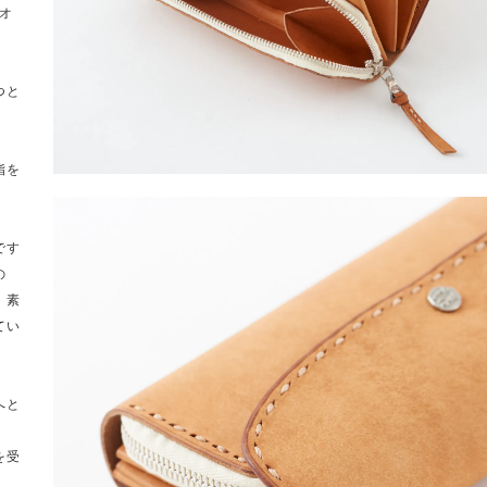
eオ
つと
。
脂を
です
の
、素
てい
へと
を受