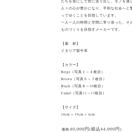
たちを形にして世に送り出し、モノを通
人々の心が豊かになり、平和な社会へと
ってゆくことを目指しています。
一人一人の時間と空間に寄り添った、そ
ものづくりを目指すメーカーです。
【素 材】
イタリア製牛革
【カラー】
Beige（写真１～４枚目）
Brown（写真５～７枚目）
Black（写真８～10枚目）
Camel（写真11～13枚目）
【サイズ】
10cm × 19cm × 4cm
40,000円(税込44,000円)
価格