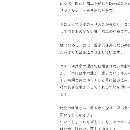
にシボ（凹凸）加工を施したDove&Oliv
リジナルレザーを使用した財布。
革によってシボの入り具合が異なり、２
して同じものがない唯一無二の存在です
鞣（なめし）には、通常は使用しない牛
たっぷりと染み込ませませています。
コストや効率の理由で使用されない牛脂
が、「牛には牛の油が一番」という考え
下、時間と共にゆっくりと革に染み込み
材の良さを引き出してくれる牛脂を用い
ます。
時間の経過と共に艶やかになり、深い色
変化をしてゆきます。
ついてしまったキズもシミも、その全て
け止めて味わいに変えてゆきます。