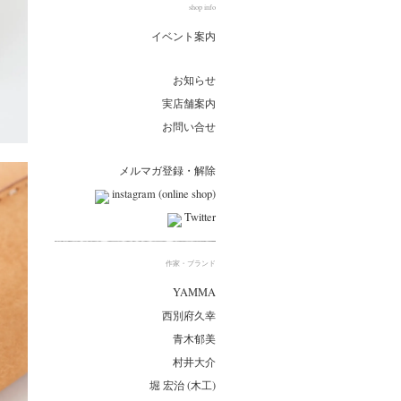
shop info
イベント案内
お知らせ
実店舗案内
お問い合せ
メルマガ登録・解除
instagram (online shop)
Twitter
作家・ブランド
YAMMA
西別府久幸
青木郁美
村井大介
堀 宏治 (木工)