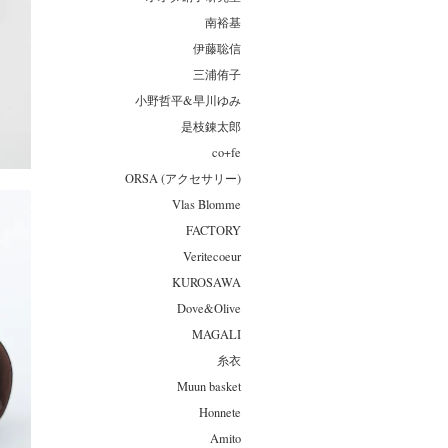
南裕基
伊藤聡信
三浦侑子
小野哲平&早川ゆみ
是枝錬太郎
co+fe
ORSA (アクセサリー)
Vlas Blomme
FACTORY
Veritecoeur
KUROSAWA
Dove&Olive
MAGALI
糸衣
Muun basket
Honnete
Amito