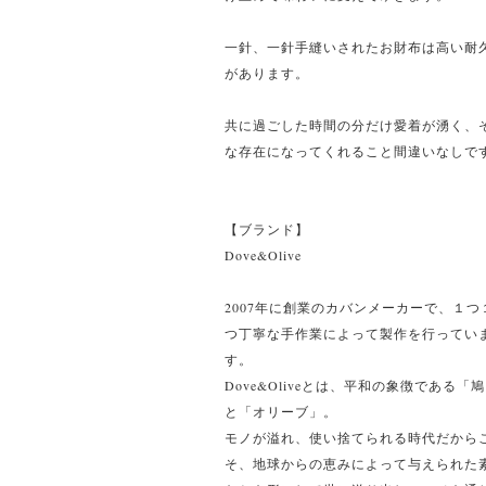
一針、一針手縫いされたお財布は高い耐
があります。
共に過ごした時間の分だけ愛着が湧く、
な存在になってくれること間違いなしで
【ブランド】
Dove&Olive
2007年に創業のカバンメーカーで、１つ
つ丁寧な手作業によって製作を行ってい
す。
Dove&Oliveとは、平和の象徴である「
と「オリーブ」。
モノが溢れ、使い捨てられる時代だから
そ、地球からの恵みによって与えられた