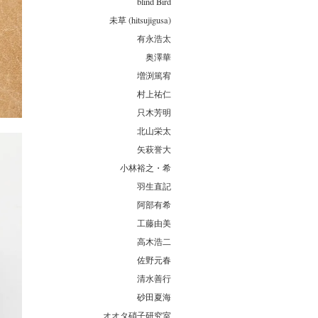
blind Bird
未草 (hitsujigusa)
有永浩太
奥澤華
増渕篤宥
村上祐仁
只木芳明
北山栄太
矢萩誉大
小林裕之・希
羽生直記
阿部有希
工藤由美
高木浩二
佐野元春
清水善行
砂田夏海
オオタ硝子研究室