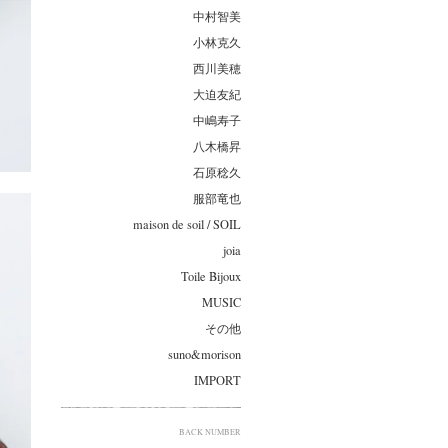
中村智美
小林克久
西川美穂
大迫友紀
中嶋寿子
八木橋昇
石原稔久
服部竜也
maison de soil / SOIL
joia
Toile Bijoux
MUSIC
その他
suno&morison
IMPORT
BACK NUMBER