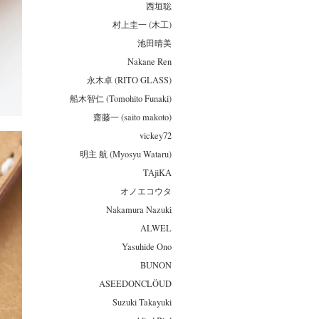
西垣聡
村上圭一 (木工)
池田晴美
Nakane Ren
永木卓 (RITO GLASS)
船木智仁 (Tomohito Funaki)
齋藤一 (saito makoto)
vickey72
明主 航 (Myosyu Wataru)
TAjiKA
オノエコウタ
Nakamura Nazuki
ALWEL
Yasuhide Ono
BUNON
ASEEDONCLÖUD
Suzuki Takayuki