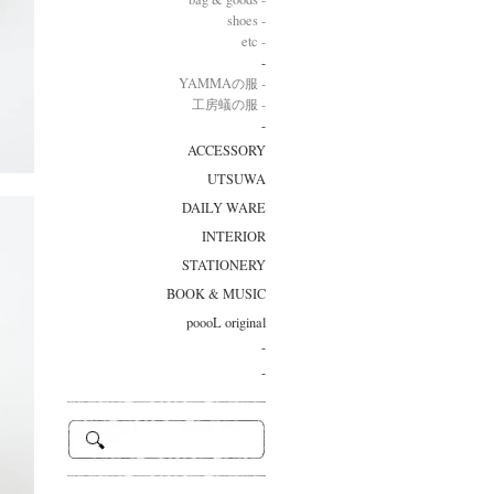
shoes -
etc -
-
YAMMAの服 -
工房蟻の服 -
-
ACCESSORY
UTSUWA
DAILY WARE
INTERIOR
STATIONERY
BOOK & MUSIC
poooL original
-
-