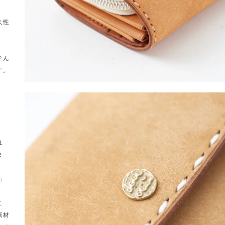
久性
そん
す。
１
ま
鳩」
こ
素材