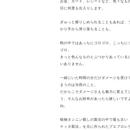
お金、カード、レシートなど、色々なも
日に何度も出入りします。
ぎゅっと握りしめられることもあれば、
かり手から滑り落ちることも。
鞄の中ではあっちにゴロゴロ、こっちに
ゴロ。
きっと色んなものとぶつかりあっている
いありません。
一緒にいた時間の分だけダメージを受け
まうのは当然のこと。
だからこそダメージさえも魅力に変えて
う、そんなお財布があったら嬉しいです
ね。
植物タンニン鞣しの製法の中で最も古い
ケッタ製法」を元に作られたプエブロレ