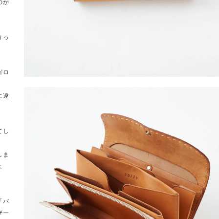
のが
うっ
ゴロ
に違
てし
しま
よ
「バ
ザー