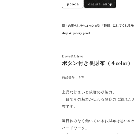
日々の暮らしをちょっとだけ「特別」にしてくれるモ
shop & gallery poooL
Dove&Olive
ボタン付き長財布（４color）
商品番号 : ３W
上品な佇まいと抜群の収納力。
一目でその魅力が伝わる包容力に溢れた
布です。
毎日休みなく働いているお財布は思いの
ハードワーク。