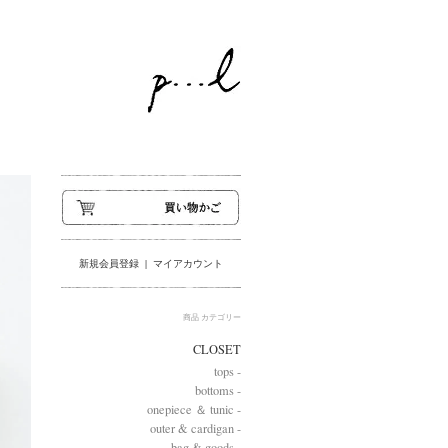
新規会員登録
|
マイアカウント
商品 カテゴリー
CLOSET
tops -
bottoms -
onepiece ＆ tunic -
outer & cardigan -
bag & goods -