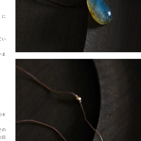
」に
、
てい
いま
のキ
その
の日