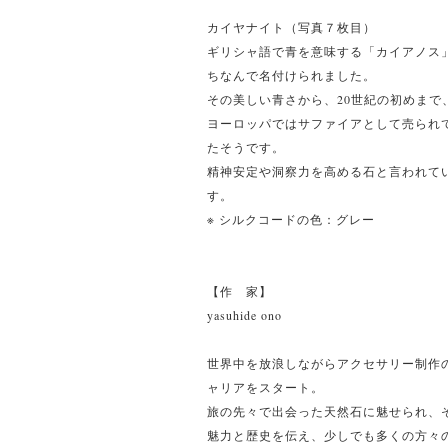
カイヤナイト（写真７枚目）
ギリシャ語で青を意味する「カイアノス
ちなんで名付けられました。
その美しい青さから、20世紀の初めまで
ヨーロッパではサファイアとして売られ
たそうです。
精神安定や洞察力を高める石と言われて
す。
※ シルクコードの色：グレー
【作 家】
yasuhide ono
世界中を放浪しながらアクセサリー制作
ャリアをスタート。
旅の先々で出会った天然石に魅せられ、
魅力と歴史を伝え、少しでも多くの方々