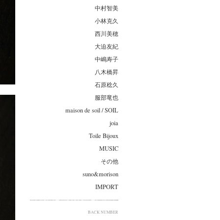
中村智美
小林克久
西川美穂
大迫友紀
中嶋寿子
八木橋昇
石原稔久
服部竜也
maison de soil / SOIL
joia
Toile Bijoux
MUSIC
その他
suno&morison
IMPORT
BACK NUMBER