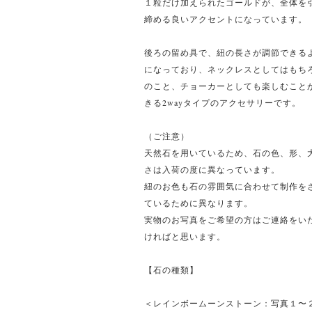
１粒だけ加えられたゴールドが、全体を
締める良いアクセントになっています。
後ろの留め具で、紐の長さが調節できる
になっており、ネックレスとしてはもち
のこと、チョーカーとしても楽しむこと
きる2wayタイプのアクセサリーです。
（ご注意）
天然石を用いているため、石の色、形、
さは入荷の度に異なっています。
紐のお色も石の雰囲気に合わせて制作を
ているために異なります。
実物のお写真をご希望の方はご連絡をい
ければと思います。
【石の種類】
＜レインボームーンストーン：写真１〜