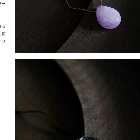
リー
れる
切使
オリ
。