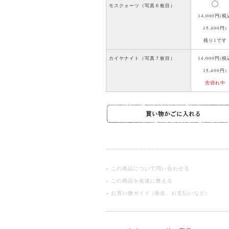
モスクォーツ（写真６枚目）
14,000円(税
15,400円)
残り1です
カイヤナイト（写真７枚目）
14,000円(税
15,400円)
売切れ中
» この商品について問い合わせる
» この商品を友達に教える
» お買い物ガイド (発送、お支払いなど)