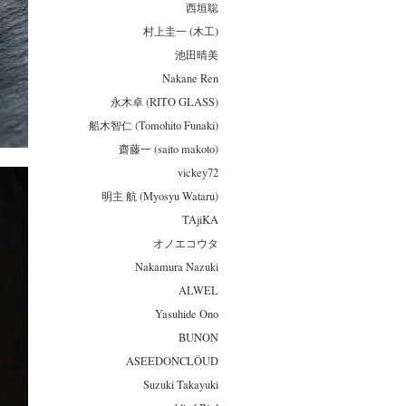
西垣聡
村上圭一 (木工)
池田晴美
Nakane Ren
永木卓 (RITO GLASS)
船木智仁 (Tomohito Funaki)
齋藤一 (saito makoto)
vickey72
明主 航 (Myosyu Wataru)
TAjiKA
オノエコウタ
Nakamura Nazuki
ALWEL
Yasuhide Ono
BUNON
ASEEDONCLÖUD
Suzuki Takayuki