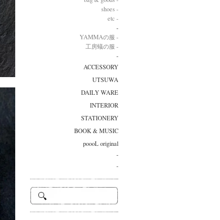
shoes -
etc -
-
YAMMAの服 -
工房蟻の服 -
-
ACCESSORY
UTSUWA
DAILY WARE
INTERIOR
STATIONERY
BOOK & MUSIC
poooL original
-
-