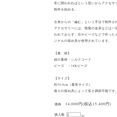
常に関われればという思いからアクセサ
制作を始める。
古来からの「編む」という手法で制作さ
アクセサリーには、既製の金具などは一
われておらず、石やビーズなどで作った
ジナルの留め具が使用されています。
【素 材】
紐の素材：シルクコード
ビーズ ：18Kビーズ
【サイズ】
約70.0cm（最長サイズ）
後ろの留め具によって長さ調節可能です
14,000円(税込15,400円)
価格
購入数