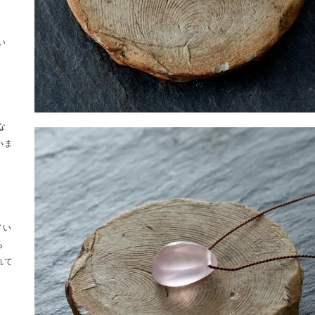
い
な
いま
てい
ら
れて