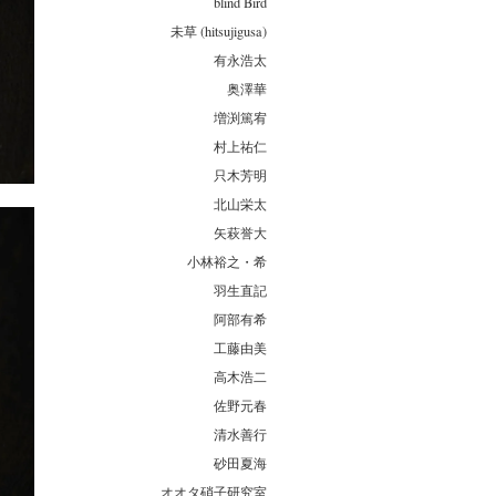
blind Bird
未草 (hitsujigusa)
有永浩太
奥澤華
増渕篤宥
村上祐仁
只木芳明
北山栄太
矢萩誉大
小林裕之・希
羽生直記
阿部有希
工藤由美
高木浩二
佐野元春
清水善行
砂田夏海
オオタ硝子研究室