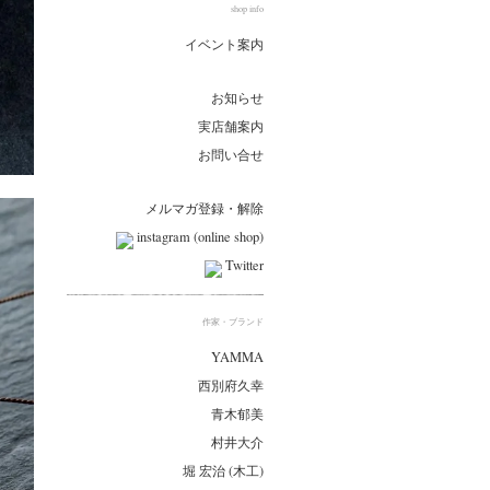
shop info
イベント案内
お知らせ
実店舗案内
お問い合せ
メルマガ登録・解除
instagram (online shop)
Twitter
作家・ブランド
YAMMA
西別府久幸
青木郁美
村井大介
堀 宏治 (木工)