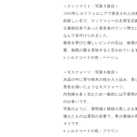
＜クンツァイト：写真５枚目＞
1902年にカリフォルニアで発見された比
的新しい石で、ティファニーの主席宝石
士兼副社長であった発見者のクンツ博士
なんで名付けられました。
紫色を帯びた優しいピンクの石は、無償
愛、無限の愛を意味すると言われていま
※ シルクコードの色：ベージュ
＜モスクォーツ：写真６枚目＞
水晶の中に苔や樹木の枝が入り込み、美
景色を描いたようなモスクォーツ。
内包物を多く含むため一般的には不透明
のが多いです。
写真のように、透明感と模様の美しさを
備えたものは選別が必要で、希少価値が
そうです。
※ シルクコードの色：ブラウン