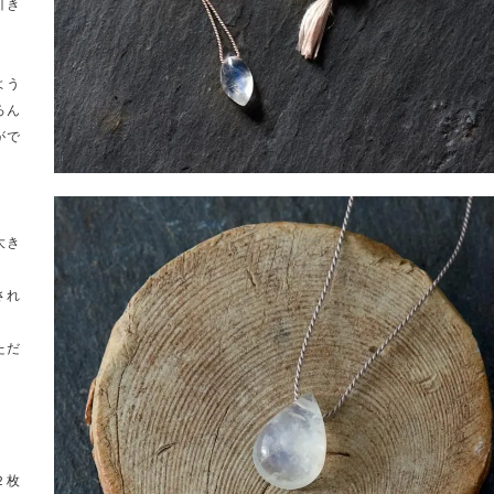
引き
よう
ろん
がで
大き
され
ただ
２枚