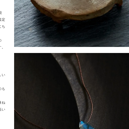
較
鑑定
にち
の
す。
しい
のも
兼ね
高い