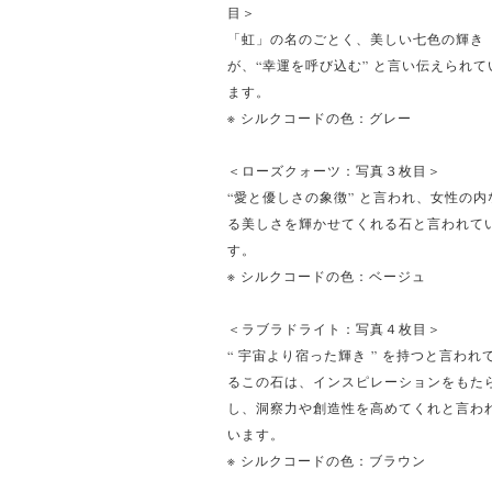
目＞
「虹」の名のごとく、美しい七色の輝き
が、“幸運を呼び込む” と言い伝えられて
ます。
※ シルクコードの色：グレー
＜ローズクォーツ：写真３枚目＞
“愛と優しさの象徴” と言われ、女性の内
る美しさを輝かせてくれる石と言われて
す。
※ シルクコードの色：ベージュ
＜ラブラドライト：写真４枚目＞
“ 宇宙より宿った輝き ” を持つと言われ
るこの石は、インスピレーションをもた
し、洞察力や創造性を高めてくれと言わ
います。
※ シルクコードの色：ブラウン