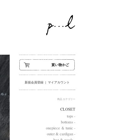
新規会員登録
|
マイアカウント
商品 カテゴリー
CLOSET
tops -
bottoms -
onepiece ＆ tunic -
outer & cardigan -
bag & goods -