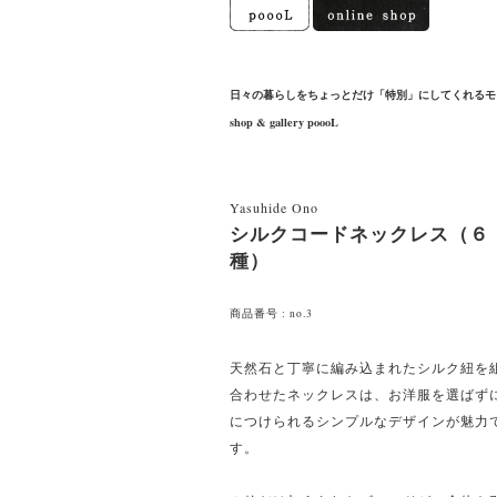
日々の暮らしをちょっとだけ「特別」にしてくれるモ
shop & gallery poooL
Yasuhide Ono
シルクコードネックレス（６
種）
商品番号 : no.3
天然石と丁寧に編み込まれたシルク紐を
合わせたネックレスは、お洋服を選ばず
につけられるシンプルなデザインが魅力
す。