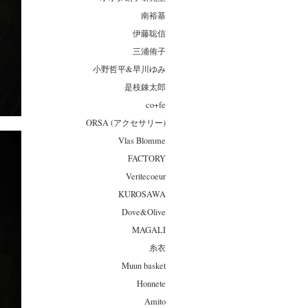
南裕基
伊藤聡信
三浦侑子
小野哲平&早川ゆみ
是枝錬太郎
co+fe
ORSA (アクセサリー)
Vlas Blomme
FACTORY
Veritecoeur
KUROSAWA
Dove&Olive
MAGALI
糸衣
Muun basket
Honnete
Amito