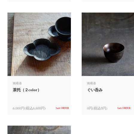
南裕基
南裕基
茶托（２color）
ぐい呑み
6,000円(税込6,600円)
0円(税込0円)
back ORDER
back ORDER