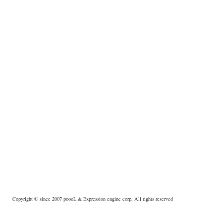
Copyright © since 2007
poooL
& Expression engine corp, All rights reserved