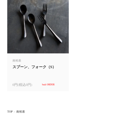
南裕基
スプーン、フォーク（S）
0円(税込0円)
back ORDER
TOP
>
南裕基