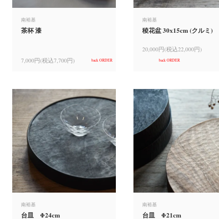
南裕基
南裕基
茶杯 漆
稜花盆 30x15cm (クルミ)
20,000円(税込22,000円)
7,000円(税込7,700円)
back ORDER
back ORDER
南裕基
南裕基
台皿 Φ24cm
台皿 Φ21cm