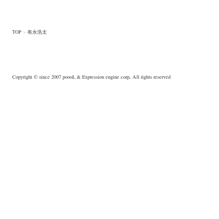
TOP
>
有永浩太
Copyright © since 2007
poooL
& Expression engine corp, All rights reserved