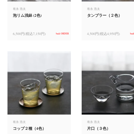
有永 浩太
有永 浩太
泡リム浅鉢 (2色)
タンブラー（２色）
6,500円(税込7,150円)
4,500円(税込4,950円)
back ORDER
bac
有永 浩太
有永 浩太
コップ２種（4色）
片口（３色）