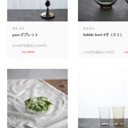
有永 浩太
有永浩太
gazeゴブレット
bubble bowl 4寸（スミ）
20,000円(税込22,000円)
4,500円(税込4,950円)
back ORDER
bac