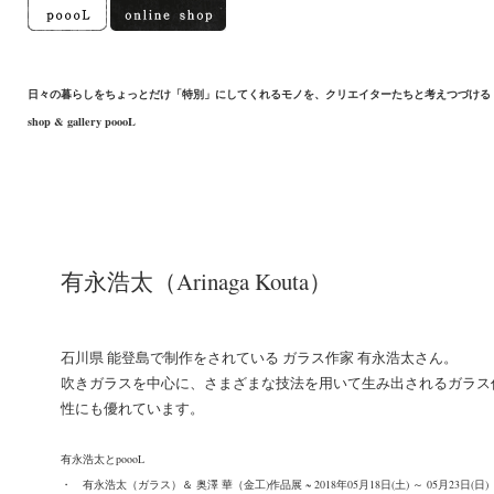
日々の暮らしをちょっとだけ「特別」にしてくれるモノを、クリエイターたちと考えつづける
shop & gallery poooL
有永浩太（Arinaga Kouta）
石川県 能登島で制作をされている ガラス作家 有永浩太さん。
吹きガラスを中心に、さまざまな技法を用いて生み出されるガラス
性にも優れています。
有永浩太とpoooL
・
有永浩太（ガラス）＆ 奥澤 華（金工)作品展 ~ 2018年05月18日(土) ～ 05月23日(日)