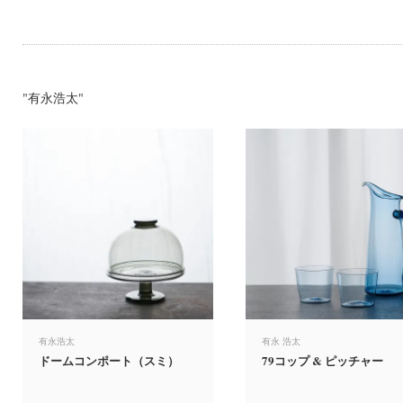
"有永浩太"
有永浩太
有永 浩太
ドームコンポート（スミ）
79コップ & ピッチャー