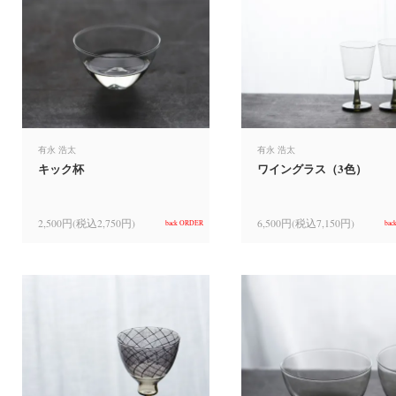
有永 浩太
有永 浩太
キック杯
ワイングラス（3色）
2,500円(税込2,750円)
6,500円(税込7,150円)
back ORDER
bac