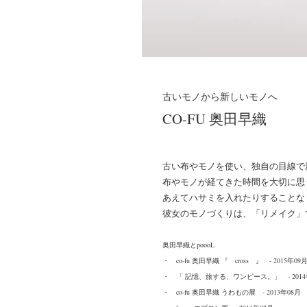
古いモノから新しいモノへ
CO-FU 奥田早織
古い布やモノを使い、独自の目線で
布やモノが経てきた時間を大切に思
あえてハサミを入れたりすることな
彼女のモノづくりは、「リメイク」
奥田早織とpoooL
・
co-fu 奥田早織 『 cross 』 - 2015年09
・
「 記憶、旅する、ワンピース。」 - 2014
・
co-fu 奥田早織 うわもの展 - 2013年08月