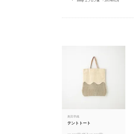
・
looop エプロン展 - 2013年02月
奥田早織
テントトート