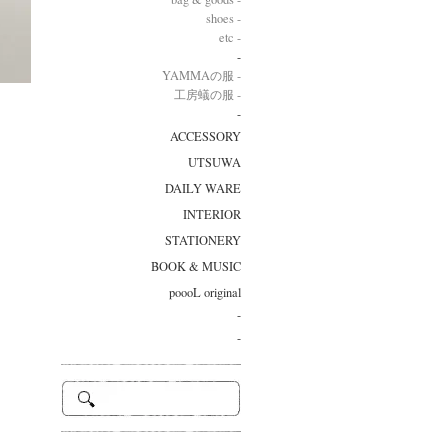
shoes -
etc -
-
YAMMAの服 -
工房蟻の服 -
-
ACCESSORY
UTSUWA
DAILY WARE
INTERIOR
STATIONERY
BOOK & MUSIC
poooL original
-
-