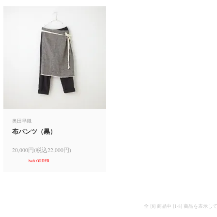
奥田早織
布パンツ（黒）
20,000円(税込22,000円)
back ORDER
全 [8] 商品中 [1-8] 商品を表示