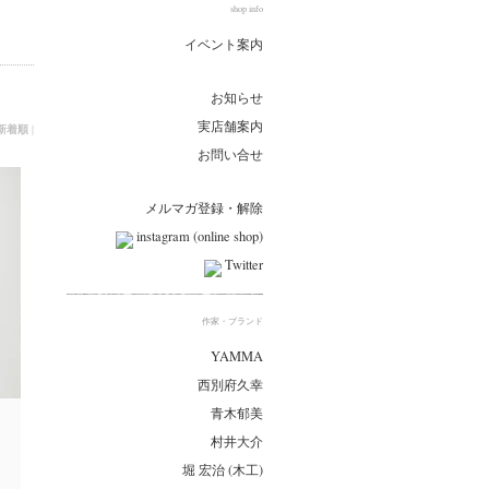
shop info
イベント案内
お知らせ
実店舗案内
新着順
|
お問い合せ
メルマガ登録・解除
instagram (online shop)
Twitter
作家・ブランド
YAMMA
西別府久幸
青木郁美
村井大介
堀 宏治 (木工)