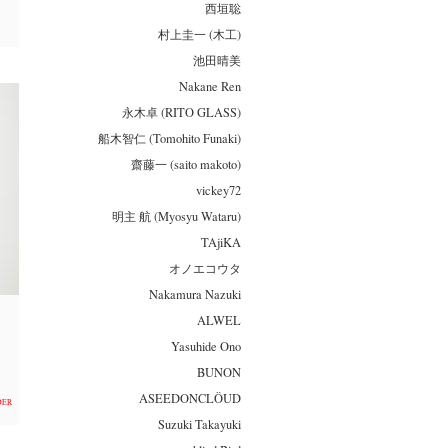
西垣聡
村上圭一 (木工)
池田晴美
Nakane Ren
永木卓 (RITO GLASS)
船木智仁 (Tomohito Funaki)
齋藤一 (saito makoto)
vickey72
明主 航 (Myosyu Wataru)
TAjiKA
オノエコウタ
Nakamura Nazuki
ALWEL
Yasuhide Ono
BUNON
ASEEDONCLÖUD
DER
Suzuki Takayuki