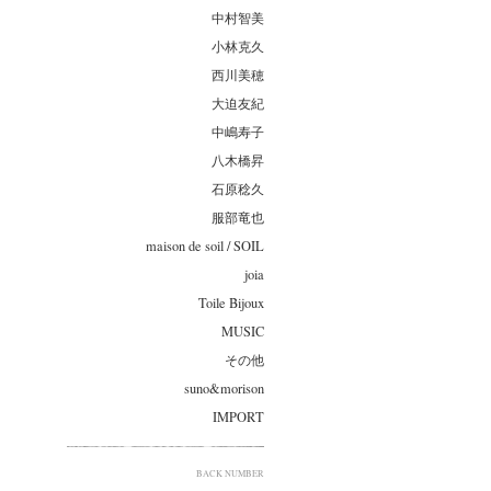
中村智美
小林克久
西川美穂
大迫友紀
中嶋寿子
八木橋昇
石原稔久
服部竜也
maison de soil / SOIL
joia
Toile Bijoux
MUSIC
その他
suno&morison
IMPORT
BACK NUMBER