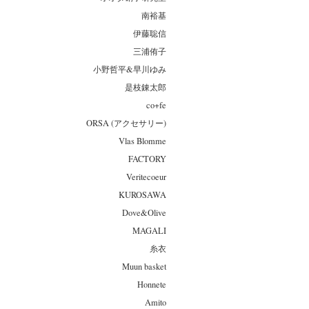
南裕基
伊藤聡信
三浦侑子
小野哲平&早川ゆみ
是枝錬太郎
co+fe
ORSA (アクセサリー)
Vlas Blomme
FACTORY
Veritecoeur
KUROSAWA
Dove&Olive
MAGALI
糸衣
Muun basket
Honnete
Amito