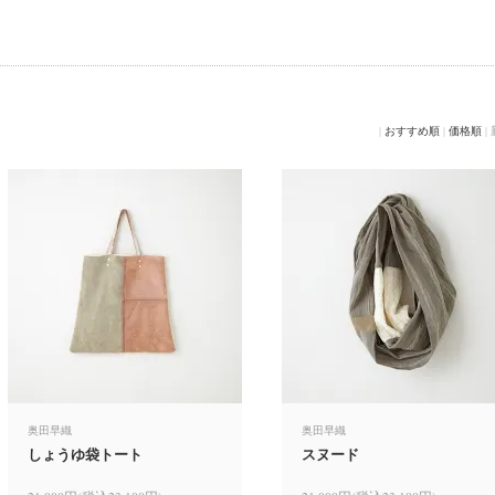
|
おすすめ順
|
価格順
|
奥田早織
奥田早織
しょうゆ袋トート
スヌード