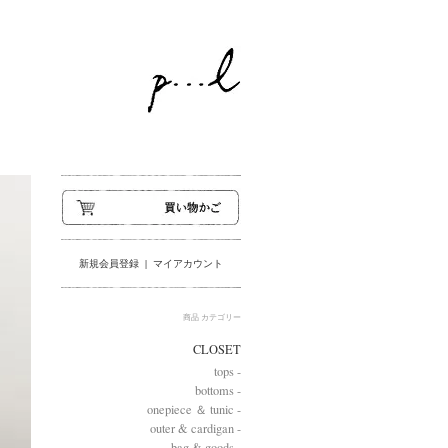
新規会員登録
|
マイアカウント
商品 カテゴリー
CLOSET
tops -
bottoms -
onepiece ＆ tunic -
outer & cardigan -
bag & goods -