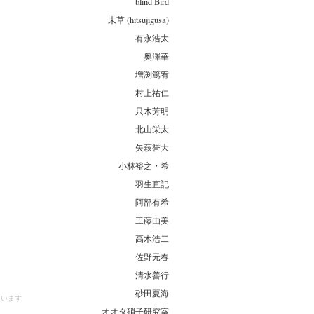
blind Bird
未草 (hitsujigusa)
有永浩太
奥澤華
増渕篤宥
村上祐仁
只木芳明
北山栄太
矢萩誉大
小林裕之・希
羽生直記
阿部有希
工藤由美
高木浩二
佐野元春
清水善行
砂田夏海
しています
オオタ硝子研究室