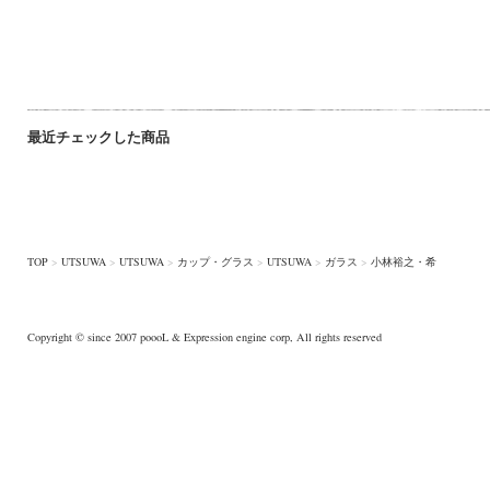
最近チェックした商品
TOP
>
UTSUWA
>
UTSUWA
>
カップ・グラス
>
UTSUWA
>
ガラス
>
小林裕之・希
Copyright © since 2007
poooL
& Expression engine corp, All rights reserved