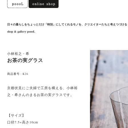
日々の暮らしをちょっとだけ「特別」にしてくれるモノを、クリエイターたちと考えつづける
shop & gallery poooL
小林裕之・希
お茶の実グラス
商品番号 : K26
京都伏見にご夫婦で工房を構える、小林裕
之・希さんのまるお茶の実グラスです。
【サイズ】
口径7.5×高さ10cm