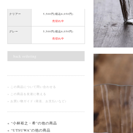
クリアー
5,500円(税込6,050円)
売切れ中
グレー
5,500円(税込6,050円)
売切れ中
back ordering
» この商品について問い合わせる
» この商品を友達に教える
» お買い物ガイド (発送、お支払いなど)
« “小林裕之・希”の他の商品
« “UTSUWA”の他の商品