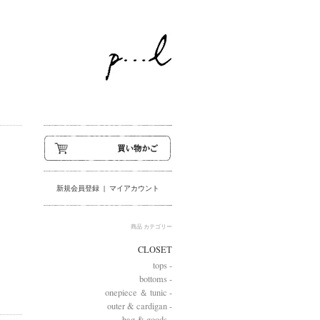
新規会員登録
|
マイアカウント
商品 カテゴリー
CLOSET
tops -
bottoms -
onepiece ＆ tunic -
outer & cardigan -
bag & goods -