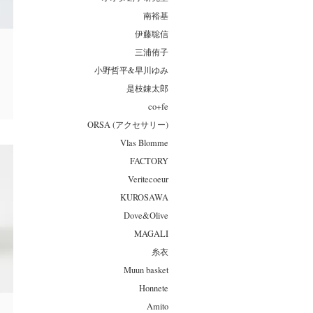
南裕基
伊藤聡信
三浦侑子
小野哲平&早川ゆみ
是枝錬太郎
co+fe
ORSA (アクセサリー)
Vlas Blomme
FACTORY
Veritecoeur
KUROSAWA
Dove&Olive
MAGALI
糸衣
Muun basket
Honnete
Amito