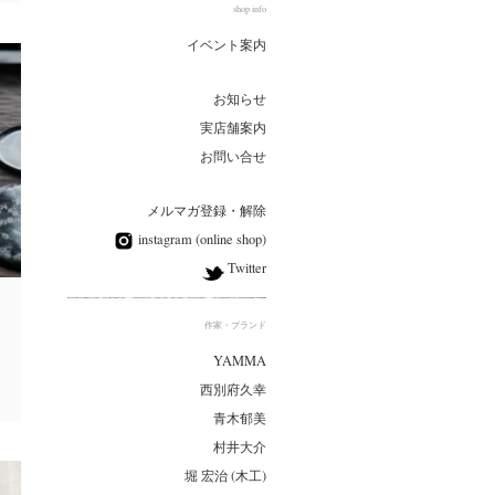
shop info
イベント案内
お知らせ
実店舗案内
お問い合せ
メルマガ登録・解除
instagram (online shop)
Twitter
作家・ブランド
YAMMA
西別府久幸
青木郁美
村井大介
堀 宏治 (木工)