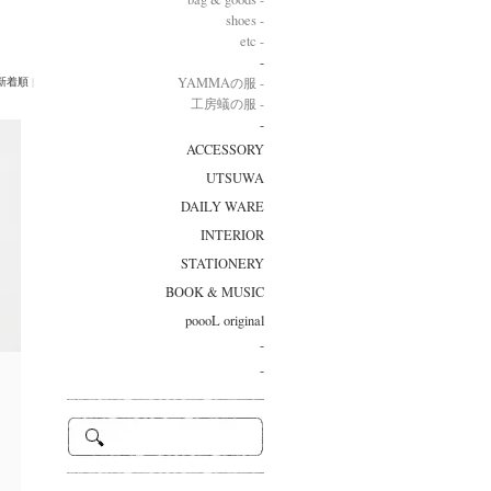
shoes -
etc -
-
新着順
|
YAMMAの服 -
工房蟻の服 -
-
ACCESSORY
UTSUWA
DAILY WARE
INTERIOR
STATIONERY
BOOK & MUSIC
poooL original
-
-