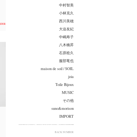
中村智美
小林克久
西川美穂
ORDER
大迫友紀
中嶋寿子
八木橋昇
石原稔久
服部竜也
maison de soil / SOIL
joia
Toile Bijoux
MUSIC
その他
suno&morison
IMPORT
BACK NUMBER