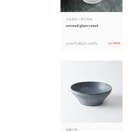
大迫友紀 x 西川美穂
covered glass vessel
9,000円(税込9,900円)
back ORDER
城﨑月甫