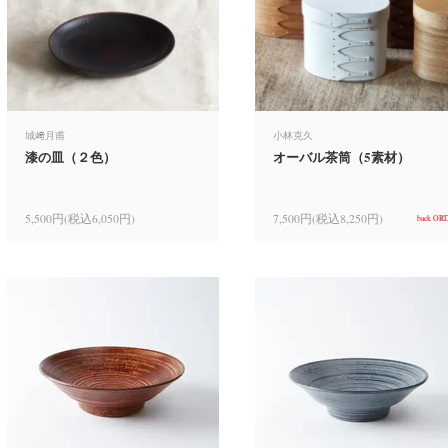
城﨑月甫
小林克久
漆の皿（２色）
オーバル茶筒（5素材）
5,500円(税込6,050円)
7,500円(税込8,250円)
back OR