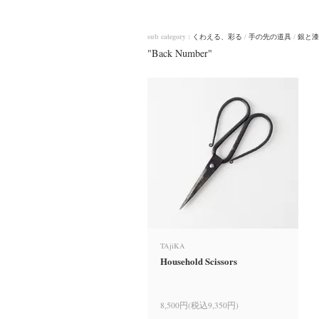
sub category :
くわえる、彩る
/
手の先の道具
/
銀と漆
"Back Number"
TAjiKA
Household Scissors
8,500円(税込9,350円)