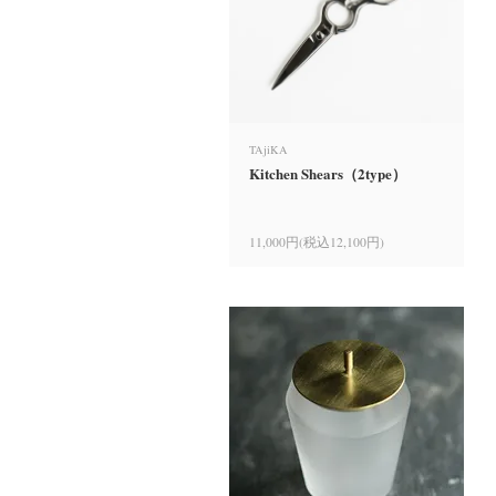
TAjiKA
Kitchen Shears（2type）
11,000円(税込12,100円)