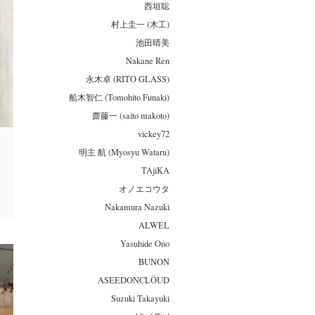
西垣聡
村上圭一 (木工)
池田晴美
Nakane Ren
永木卓 (RITO GLASS)
船木智仁 (Tomohito Funaki)
齋藤一 (saito makoto)
vickey72
明主 航 (Myosyu Wataru)
TAjiKA
オノエコウタ
Nakamura Nazuki
ALWEL
Yasuhide Ono
BUNON
ASEEDONCLÖUD
Suzuki Takayuki