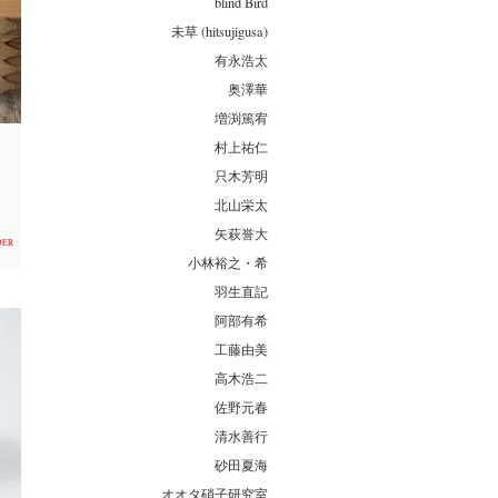
blind Bird
未草 (hitsujigusa)
有永浩太
奥澤華
増渕篤宥
村上祐仁
只木芳明
北山栄太
矢萩誉大
DER
小林裕之・希
羽生直記
阿部有希
工藤由美
高木浩二
佐野元春
清水善行
砂田夏海
オオタ硝子研究室