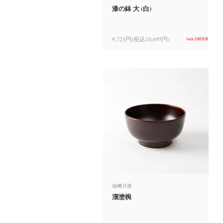
漆の鉢 大 (白)
9,723円(税込10,695円)
back ORDER
城﨑月甫
溜塗椀