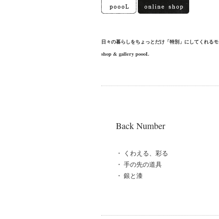
日々の暮らしをちょっとだけ「特別」にしてくれるモ
shop & gallery poooL
Back Number
・
くわえる、彩る
・
手の先の道具
・
銀と漆