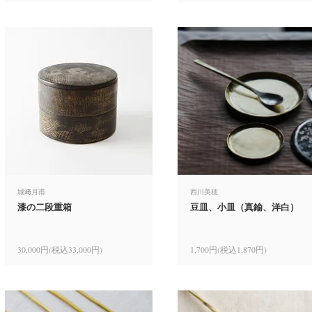
城﨑月甫
西川美穂
漆の二段重箱
豆皿、小皿（真鍮、洋白）
30,000円(税込33,000円)
1,700円(税込1,870円)