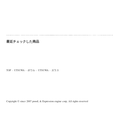
最近チェックした商品
TOP
>
UTSUWA
>
ボウル
>
UTSUWA
>
ガラス
Copyright © since 2007
poooL
& Expression engine corp, All rights reserved