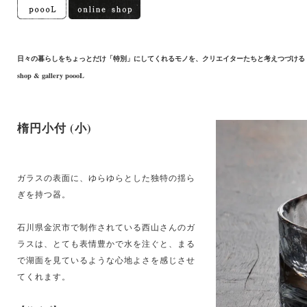
日々の暮らしをちょっとだけ「特別」にしてくれるモノを、クリエイターたちと考えつづける
shop & gallery poooL
楕円小付 (小)
ガラスの表面に、ゆらゆらとした独特の揺ら
ぎを持つ器。
石川県金沢市で制作されている西山さんのガ
ラスは、とても表情豊かで水を注ぐと、まる
で湖面を見ているような心地よさを感じさせ
てくれます。