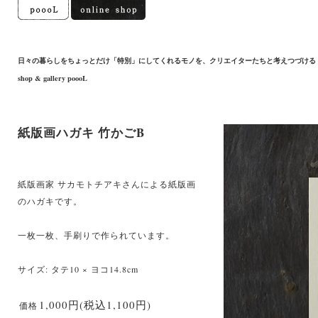
日々の暮らしをちょっとだけ「特別」にしてくれるモノを、クリエイターたちと考えつづける
shop & gallery poooL
紙版画ハガキ 竹かごB
紙版画家 サカモトチアキさんによる紙版画
のハガキです。
一枚一枚、手刷りで作られています。
サイズ: タテ10 × ヨコ14.8cm
1,000円(税込1,100円)
価格