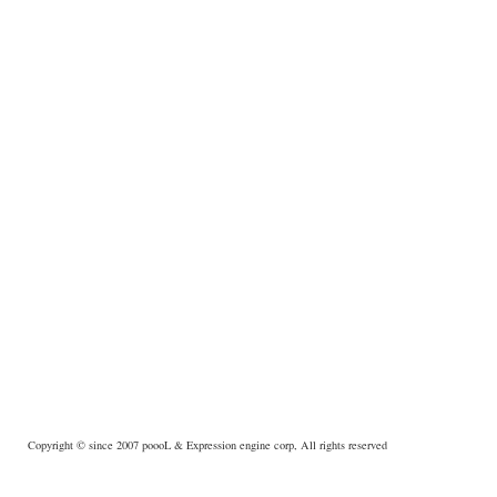
Copyright © since 2007
poooL
& Expression engine corp, All rights reserved