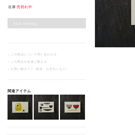
在庫
売切れ中
back ordering
» この商品について問い合わせる
» この商品を友達に教える
» お買い物ガイド (発送、お支払いなど)
関連アイテム