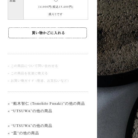
黒錫
14,000円(税込15,400円)
残り2です
» この商品について問い合わせる
» この商品を友達に教える
» お買い物ガイド (発送、お支払いなど)
« “船木智仁 (Tomohito Funaki)”の他の商品
« “UTSUWA”の他の商品
« “UTSUWA”の他の商品
« “皿”の他の商品