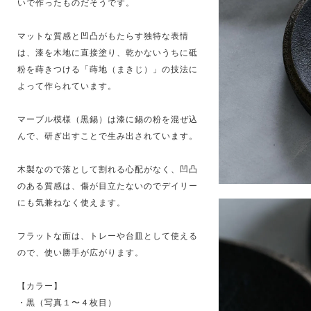
いで作ったものだそうです。
マットな質感と凹凸がもたらす独特な表情
は、漆を木地に直接塗り、乾かないうちに砥
粉を蒔きつける「蒔地（まきじ）」の技法に
よって作られています。
マーブル模様（黒錫）は漆に錫の粉を混ぜ込
んで、研ぎ出すことで生み出されています。
木製なので落として割れる心配がなく、凹凸
のある質感は、傷が目立たないのでデイリー
にも気兼ねなく使えます。
フラットな面は、トレーや台皿として使える
ので、使い勝手が広がります。
【カラー】
・黒（写真１〜４枚目）