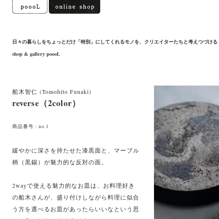
日々の暮らしをちょっとだけ「特別」にしてくれるモノを、クリエイターたちと考えつづける
shop & gallery poooL
船木智仁 (Tomohito Funaki)
reverse（2color）
商品番号 : no.1
緩やかに深さを持たせた漆黒面と、マーブル
柄（黒錫）が魅力的な反対の面。
2wayで使える魅力的なお皿は、お料理好き
の船木さんが、盛り付けしながら料理に似合
う方を選べるお皿があったらいいなという思