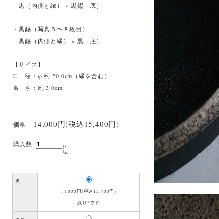
黒（内側と縁） × 黒錫（底）
・黒錫（写真５〜８枚目）
黒錫（内側と縁） × 黒（底）
【サイズ】
口 径：φ 約 20.0cm（縁を含む）
高 さ：約 3.0cm
14,000円(税込15,400円)
価格
購入数
黒
14,000円(税込15,400円)
残り2です