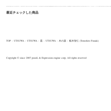
最近チェックした商品
TOP
>
UTSUWA
>
UTSUWA
>
皿
>
UTSUWA
>
木の器
>
船木智仁 (Tomohito Funaki)
Copyright © since 2007
poooL
& Expression engine corp, All rights reserved