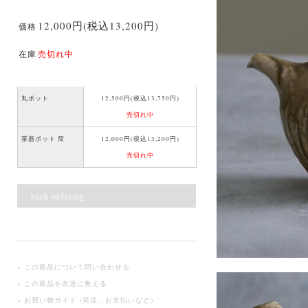
12,000円(税込13,200円)
価格
在庫
売切れ中
丸ポット
12,500円(税込13,750円)
売切れ中
茶器ポット 筒
12,000円(税込13,200円)
売切れ中
back ordering
» この商品について問い合わせる
» この商品を友達に教える
» お買い物ガイド (発送、お支払いなど)