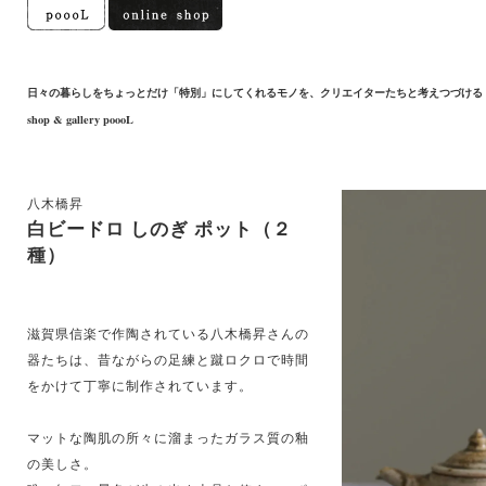
日々の暮らしをちょっとだけ「特別」にしてくれるモノを、クリエイターたちと考えつづける
shop & gallery poooL
八木橋昇
白ビードロ しのぎ ポット（２
種）
滋賀県信楽で作陶されている八木橋昇さんの
器たちは、昔ながらの足練と蹴ロクロで時間
をかけて丁寧に制作されています。
マットな陶肌の所々に溜まったガラス質の釉
の美しさ。