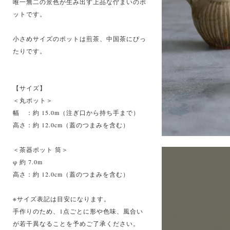
唯一無二の景色が生み出す上品な佇まいのポ
ットです。
小さめサイズのポットは煎茶、中国茶にぴっ
たりです。
【サイズ】
＜丸ポット＞
幅 ：約 15.0m（注ぎ口から持ち手まで）
高さ：約 12.0cm（蓋のつまみを含む）
＜茶器ポット 筒＞
φ 約 7.0m
高さ：約 12.0cm（蓋のつまみを含む）
※サイズ表記は目安になります。
手作りのため、1点ごとに形や色味、風合い
が若干異なることを予めご了承ください。