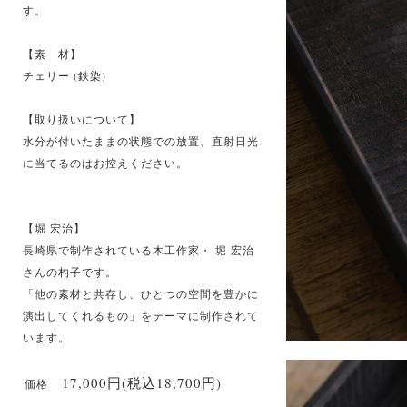
す。
【素 材】
チェリー (鉄染)
【取り扱いについて】
水分が付いたままの状態での放置、直射日光
に当てるのはお控えください。
【堀 宏治】
長崎県で制作されている木工作家・ 堀 宏治
さんの杓子です。
「他の素材と共存し、ひとつの空間を豊かに
演出してくれるもの」をテーマに制作されて
います。
17,000円(税込18,700円)
価格