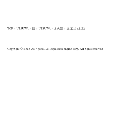
TOP
>
UTSUWA
>
皿
>
UTSUWA
>
木の器
>
堀 宏治 (木工)
Copyright © since 2007
poooL
& Expression engine corp, All rights reserved