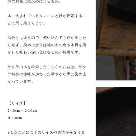
黒のお色は鉄染めによるもの。
木に含まれているタンニンと鉄が反応するこ
とで黒く染まります。
着色とは違うので、使い込んでも色が剥げた
りせず、染め上がりは地の木の色や木目を活
かした味わい深い色になるのが特徴です。
サクラの木を鉄染したこちらのお盆は、サク
ラ特有の赤味が加わった華やかな黒に染め上
がっています。
【サイズ】
24.0cm × 24.0cm
H 4.0cm
※１点ごとに若干のサイズや表情が異なりま