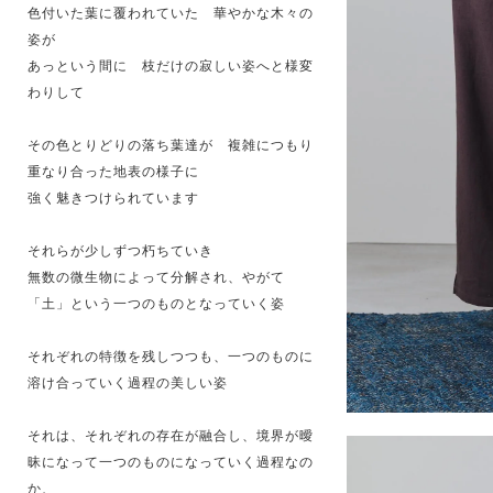
色付いた葉に覆われていた 華やかな木々の
姿が
あっという間に 枝だけの寂しい姿へと様変
わりして
その色とりどりの落ち葉達が 複雑につもり
重なり合った地表の様子に
強く魅きつけられています
それらが少しずつ朽ちていき
無数の微生物によって分解され、やがて
「土」という一つのものとなっていく姿
それぞれの特徴を残しつつも、一つのものに
溶け合っていく過程の美しい姿
それは、それぞれの存在が融合し、境界が曖
昧になって一つのものになっていく過程なの
か、