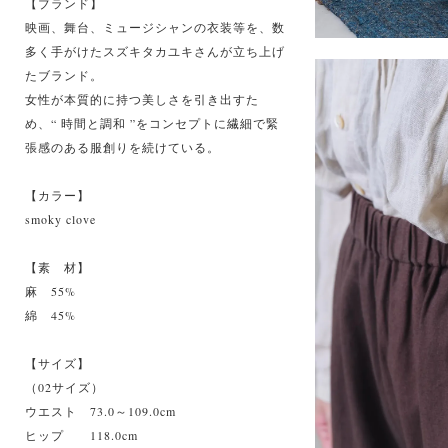
【ブランド】
映画、舞台、ミュージシャンの衣装等を、数
多く手がけたスズキタカユキさんが立ち上げ
たブランド。
女性が本質的に持つ美しさを引き出すた
め、“ 時間と調和 ”をコンセプトに繊細で緊
張感のある服創りを続けている。
【カラー】
smoky clove
【素 材】
麻 55%
綿 45%
【サイズ】
（02サイズ）
ウエスト 73.0～109.0cm
ヒップ 118.0cm