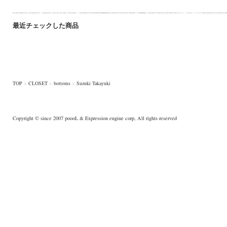
最近チェックした商品
TOP
>
CLOSET
>
bottoms
>
Suzuki Takayuki
Copyright © since 2007
poooL
& Expression engine corp, All rights reserved