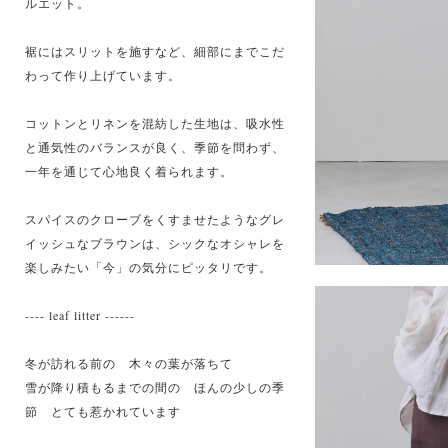
ルエット。
裾にはスリットを施すなど、細部にまでこだ
わって作り上げています。
コットンとリネンを混紡した生地は、吸水性
と通気性のバランスが良く、季節を問わず、
一年を通じて心地良く着られます。
スパイスのクローブをくすませたようなグレ
イッシュなブラウンは、シックなオシャレを
楽しみたい「今」の気分にピッタリです。
---- leaf litter ------
冬が訪れる前の 木々の葉が落ちて
雪が降り積もるまでの間の ほんの少しの季
節 とても惹かれています