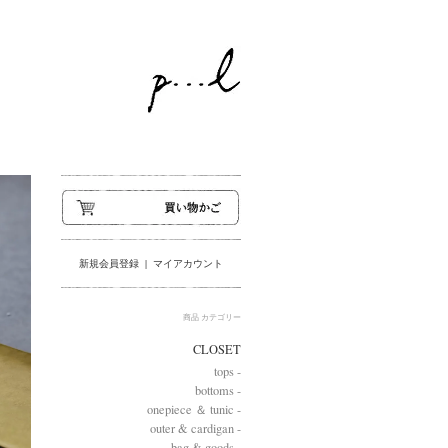
新規会員登録
|
マイアカウント
商品 カテゴリー
CLOSET
tops -
bottoms -
onepiece ＆ tunic -
outer & cardigan -
bag & goods -