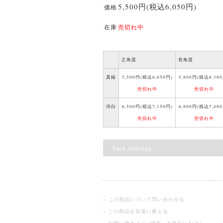
5,500円(税込6,050円)
価格
在庫
売切れ中
正角皿
長角皿
真鍮
5,500円(税込6,050円)
5,800円(税込6,380
売切れ中
売切れ中
洋白
6,500円(税込7,150円)
6,800円(税込7,480
売切れ中
売切れ中
back ordering
» この商品について問い合わせる
» この商品を友達に教える