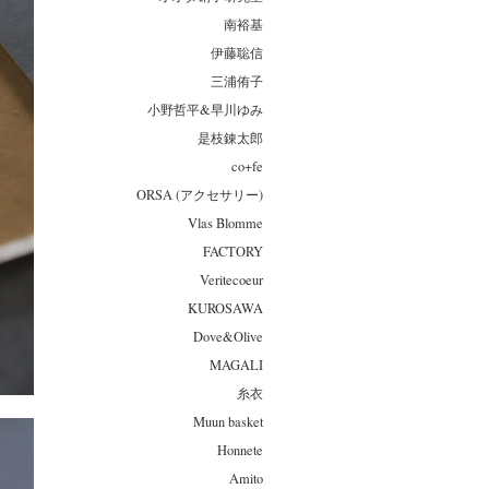
南裕基
伊藤聡信
三浦侑子
小野哲平&早川ゆみ
是枝錬太郎
co+fe
ORSA (アクセサリー)
Vlas Blomme
FACTORY
Veritecoeur
KUROSAWA
Dove&Olive
MAGALI
糸衣
Muun basket
Honnete
Amito