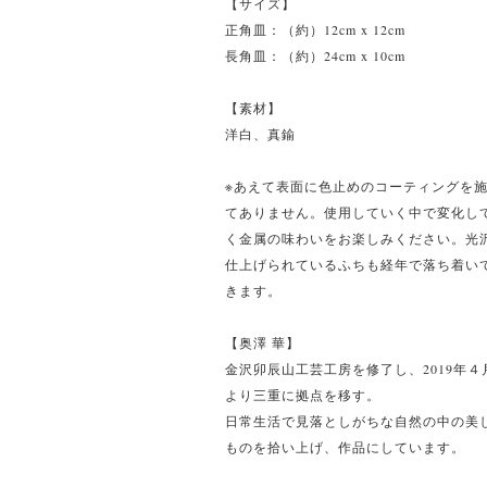
【サイズ】
正角皿：（約）12cm x 12cm
長角皿：（約）24cm x 10cm
【素材】
洋白、真鍮
※あえて表面に色止めのコーティングを
てありません。使用していく中で変化し
く金属の味わいをお楽しみください。光
仕上げられているふちも経年で落ち着い
きます。
【奥澤 華】
金沢卯辰山工芸工房を修了し、2019年４
より三重に拠点を移す。
日常生活で見落としがちな自然の中の美
ものを拾い上げ、作品にしています。