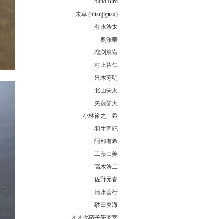
blind Bird
未草 (hitsujigusa)
有永浩太
奥澤華
増渕篤宥
村上祐仁
只木芳明
北山栄太
矢萩誉大
小林裕之・希
羽生直記
阿部有希
工藤由美
高木浩二
佐野元春
清水善行
砂田夏海
オオタ硝子研究室