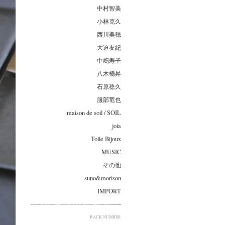
中村智美
小林克久
西川美穂
大迫友紀
中嶋寿子
八木橋昇
石原稔久
服部竜也
maison de soil / SOIL
joia
Toile Bijoux
MUSIC
その他
suno&morison
IMPORT
BACK NUMBER