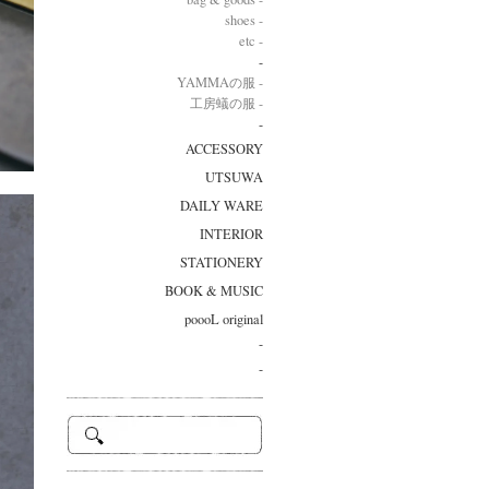
shoes -
etc -
-
YAMMAの服 -
工房蟻の服 -
-
ACCESSORY
UTSUWA
DAILY WARE
INTERIOR
STATIONERY
BOOK & MUSIC
poooL original
-
-