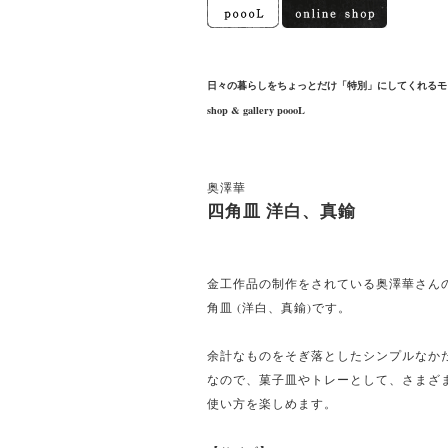
日々の暮らしをちょっとだけ「特別」にしてくれるモ
shop & gallery poooL
奥澤華
四角皿 洋白、真鍮
金工作品の制作をされている奥澤華さん
角皿 (洋白、真鍮)です。
余計なものをそぎ落としたシンプルなか
なので、菓子皿やトレーとして、さまざ
使い方を楽しめます。