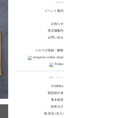
shop info
イベント案内
お知らせ
実店舗案内
お問い合せ
メルマガ登録・解除
instagram (online shop)
Twitter
作家・ブランド
YAMMA
西別府久幸
青木郁美
村井大介
堀 宏治 (木工)