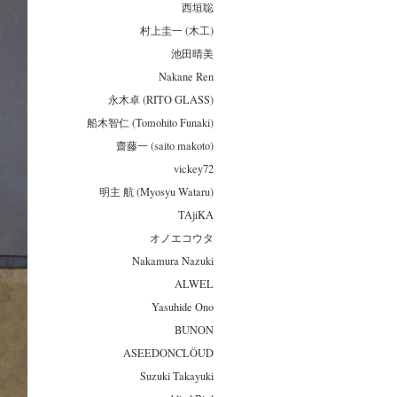
西垣聡
村上圭一 (木工)
池田晴美
Nakane Ren
永木卓 (RITO GLASS)
船木智仁 (Tomohito Funaki)
齋藤一 (saito makoto)
vickey72
明主 航 (Myosyu Wataru)
TAjiKA
オノエコウタ
Nakamura Nazuki
ALWEL
Yasuhide Ono
BUNON
ASEEDONCLÖUD
Suzuki Takayuki