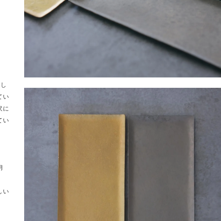
施し
てい
沢に
てい
月
しい