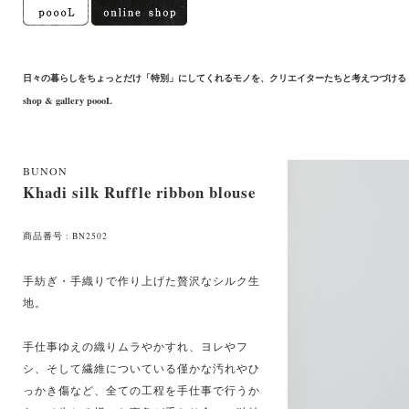
日々の暮らしをちょっとだけ「特別」にしてくれるモノを、クリエイターたちと考えつづける
shop & gallery poooL
BUNON
Khadi silk Ruffle ribbon blouse
商品番号 : BN2502
手紡ぎ・手織りで作り上げた贅沢なシルク生
地。
手仕事ゆえの織りムラやかすれ、ヨレやフ
シ、そして繊維についている僅かな汚れやひ
っかき傷など、全ての工程を手仕事で行うか