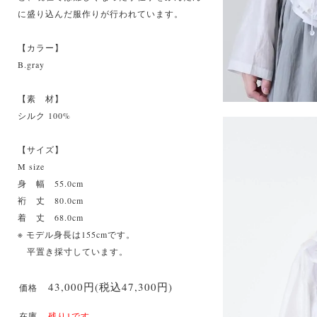
に盛り込んだ服作りが行われています。
【カラー】
B.gray
【素 材】
シルク 100%
【サイズ】
M size
身 幅 55.0cm
裄 丈 80.0cm
着 丈 68.0cm
※ モデル身長は155cmです。
平置き採寸しています。
43,000円(税込47,300円)
価格
在庫
残り1です