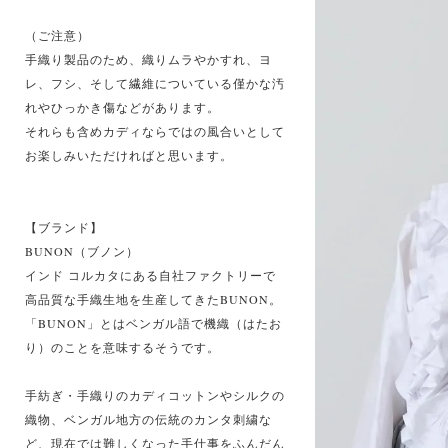
（ご注意）
手織り製品のため、織りムラやかすれ、ヨ
レ、フシ、そして繊維についている僅かな汚
れやひっかき傷などがあります。
それらも含めカディならではの風合いとして
お楽しみいただければと思います。
【ブランド】
BUNON（ブノン）
インド コルカタにある自社ファクトリーで
高品質な手織生地を生産してきたBUNON。
「BUNON」とはベンガル語で機織（はたお
り）のことを意味するそうです。
手紡ぎ・手織りのカディコットンやシルクの
織物、ベンガル地方の伝統のカンタ刺繍な
ど、現在では難しくなった手仕事をふんだん