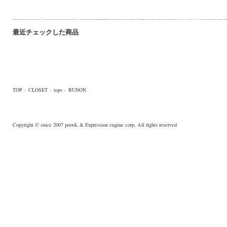
最近チェックした商品
TOP
>
CLOSET
>
tops
>
BUNON
Copyright © since 2007
poooL
& Expression engine corp, All rights reserved