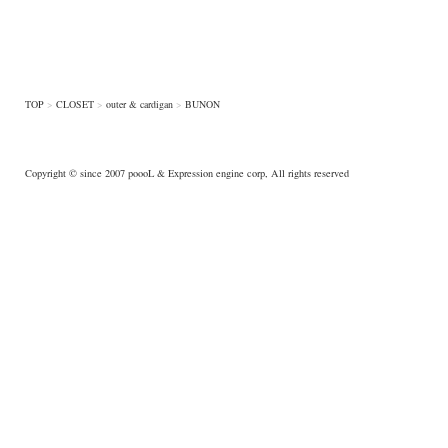
TOP
>
CLOSET
>
outer & cardigan
>
BUNON
Copyright © since 2007
poooL
& Expression engine corp, All rights reserved