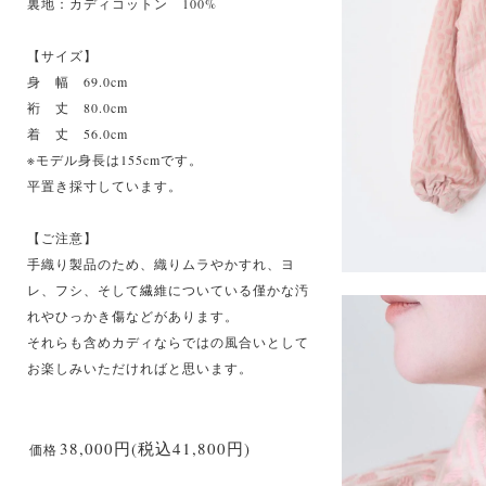
裏地：カディコットン 100%
【サイズ】
身 幅 69.0cm
裄 丈 80.0cm
着 丈 56.0cm
※モデル身長は155cmです。
平置き採寸しています。
【ご注意】
手織り製品のため、織りムラやかすれ、ヨ
レ、フシ、そして繊維についている僅かな汚
れやひっかき傷などがあります。
それらも含めカディならではの風合いとして
お楽しみいただければと思います。
38,000円(税込41,800円)
価格