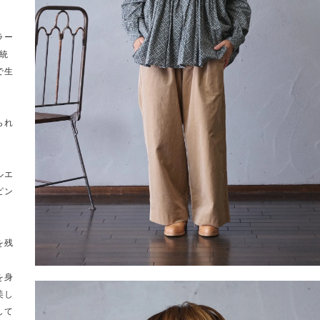
ラー
統
で生
られ
ルエ
ピン
を残
を身
美し
して