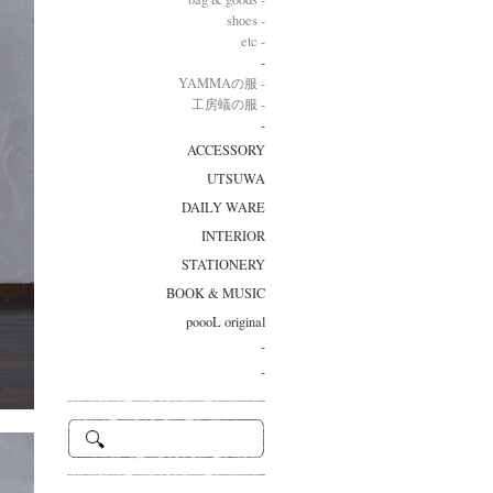
shoes -
etc -
-
YAMMAの服 -
工房蟻の服 -
-
ACCESSORY
UTSUWA
DAILY WARE
INTERIOR
STATIONERY
BOOK & MUSIC
poooL original
-
-