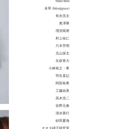
blind Bird
未草 (hitsujigusa)
有永浩太
奥澤華
増渕篤宥
村上祐仁
只木芳明
北山栄太
矢萩誉大
小林裕之・希
羽生直記
阿部有希
工藤由美
高木浩二
佐野元春
清水善行
砂田夏海
オオタ硝子研究室