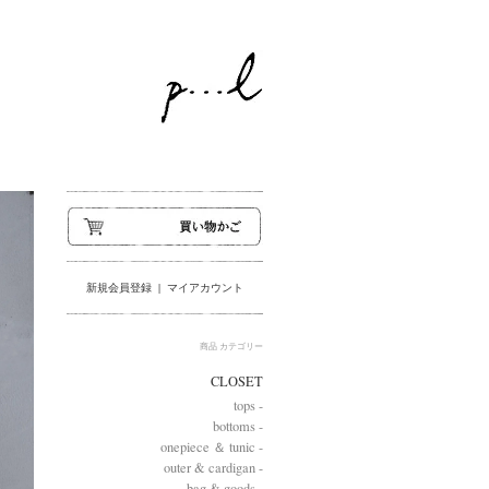
新規会員登録
|
マイアカウント
商品 カテゴリー
CLOSET
tops -
bottoms -
onepiece ＆ tunic -
outer & cardigan -
bag & goods -