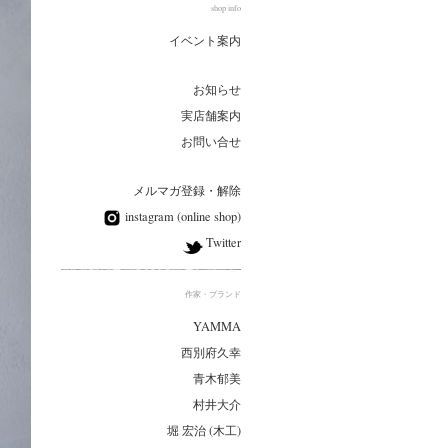
shop info
イベント案内
お知らせ
実店舗案内
お問い合せ
メルマガ登録・解除
instagram (online shop)
Twitter
作家・ブランド
YAMMA
西別府久幸
青木郁美
村井大介
堀 宏治 (木工)