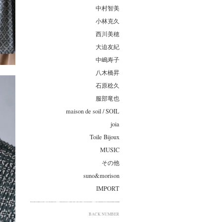
中村智美
小林克久
西川美穂
大迫友紀
中嶋寿子
八木橋昇
石原稔久
服部竜也
maison de soil / SOIL
joia
Toile Bijoux
MUSIC
その他
suno&morison
IMPORT
BACK NUMBER