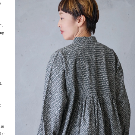
ま
す。
ing
し
と
熟練
寧な