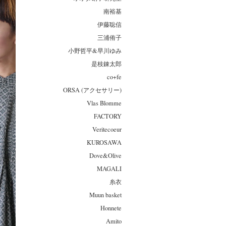
南裕基
伊藤聡信
三浦侑子
小野哲平&早川ゆみ
是枝錬太郎
co+fe
ORSA (アクセサリー)
Vlas Blomme
FACTORY
Veritecoeur
KUROSAWA
Dove&Olive
MAGALI
糸衣
Muun basket
Honnete
Amito