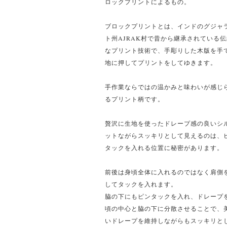
ロックプリントによるもの。
ブロックプリントとは、インドのグジャ
ト州AJRAK村で昔から継承されている伝
なプリント技術で、手彫りした木版を手
地に押してプリントをしてゆきます。
手作業ならではの温かみと味わいが感じ
るプリント柄です。
贅沢に生地を使ったドレープ感の良いシ
ットながらスッキリとして見えるのは、
タックを入れる位置に秘密があります。
前後は身頃全体に入れるのではなく肩側
してタックを入れます。
脇の下にもピンタックを入れ、ドレープ
頃の中心と脇の下に分散させることで、
いドレープを維持しながらもスッキリと