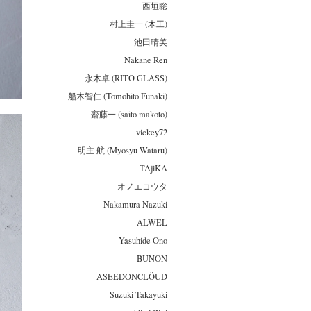
西垣聡
村上圭一 (木工)
池田晴美
Nakane Ren
永木卓 (RITO GLASS)
船木智仁 (Tomohito Funaki)
齋藤一 (saito makoto)
vickey72
明主 航 (Myosyu Wataru)
TAjiKA
オノエコウタ
Nakamura Nazuki
ALWEL
Yasuhide Ono
BUNON
ASEEDONCLÖUD
Suzuki Takayuki