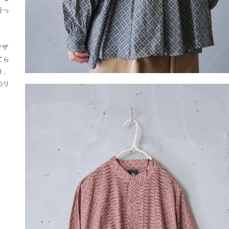
行っ
デザ
てら
り、
のリ