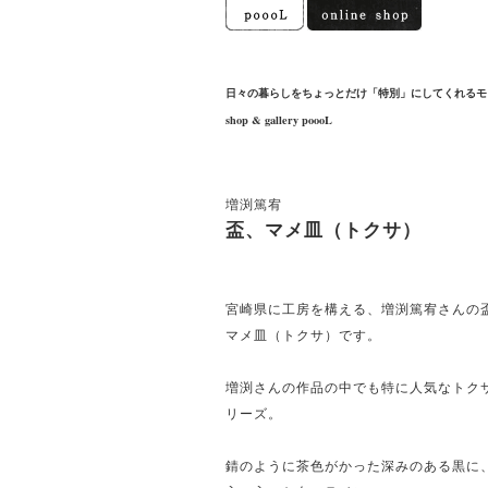
日々の暮らしをちょっとだけ「特別」にしてくれるモ
shop & gallery poooL
増渕篤宥
盃、マメ皿（トクサ）
宮崎県に工房を構える、増渕篤宥さんの
マメ皿（トクサ）です。
増渕さんの作品の中でも特に人気なトク
リーズ。
錆のように茶色がかった深みのある黒に