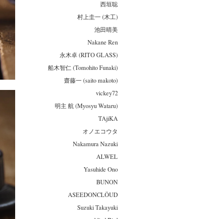
西垣聡
村上圭一 (木工)
池田晴美
Nakane Ren
永木卓 (RITO GLASS)
船木智仁 (Tomohito Funaki)
齋藤一 (saito makoto)
vickey72
明主 航 (Myosyu Wataru)
TAjiKA
オノエコウタ
Nakamura Nazuki
ALWEL
Yasuhide Ono
BUNON
ASEEDONCLÖUD
Suzuki Takayuki