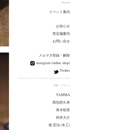
shop info
イベント案内
お知らせ
実店舗案内
お問い合せ
メルマガ登録・解除
instagram (online shop)
Twitter
作家・ブランド
YAMMA
西別府久幸
青木郁美
村井大介
堀 宏治 (木工)