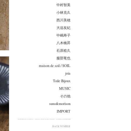
中村智美
小林克久
西川美穂
大迫友紀
中嶋寿子
八木橋昇
石原稔久
服部竜也
maison de soil / SOIL
joia
Toile Bijoux
MUSIC
その他
suno&morison
IMPORT
BACK NUMBER