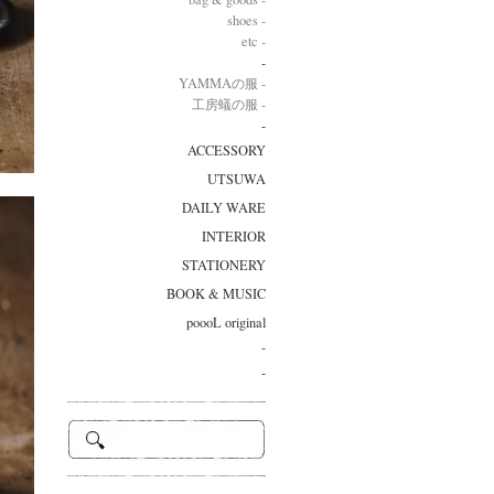
shoes -
etc -
-
YAMMAの服 -
工房蟻の服 -
-
ACCESSORY
UTSUWA
DAILY WARE
INTERIOR
STATIONERY
BOOK & MUSIC
poooL original
-
-