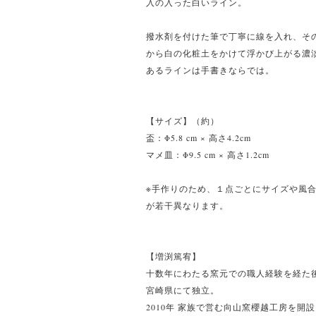
入の入った白いライン。
撥水剤を付けた筆で丁寧に線を入れ、そ
から白の化粧土をかけて浮かび上がる濃
あるラインは手書きならでは。
【サイズ】（約）
盃：Φ5.8 cm × 高さ4.2cm
マメ皿：Φ9.5 cm × 高さ1.2cm
※手作りのため、１点ごとにサイズや風
が若干異なります。
【増渕篤宥】
十数年にわたる窯元での職人経験を経た
宮崎県にて独立。
2010年 家族で営む向山窯櫻越工房を開