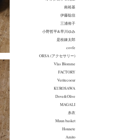
南裕基
伊藤聡信
三浦侑子
小野哲平&早川ゆみ
是枝錬太郎
co+fe
ORSA (アクセサリー)
Vlas Blomme
FACTORY
Veritecoeur
KUROSAWA
Dove&Olive
MAGALI
糸衣
Muun basket
Honnete
Amito