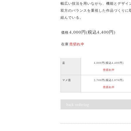
幅広い技法を用いながら、機能とデザイ
双方のバランスを重視した作品づくりに
組んでいる。
4,000円(税込4,400円)
価格
在庫
売切れ中
盃
4,000円(税込4,400円)
売切れ中
マメ皿
2,700円(税込2,970円)
売切れ中
back ordering