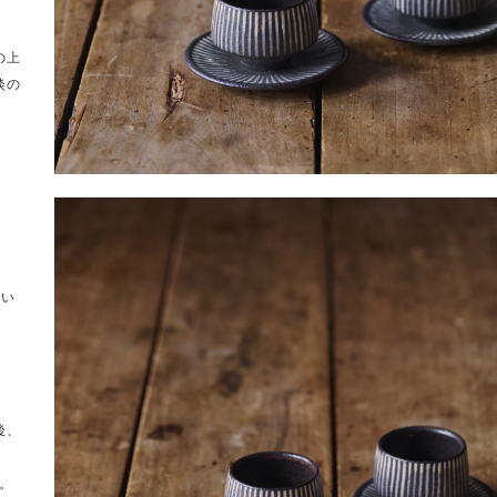
の上
淡の
合い
後、
設。