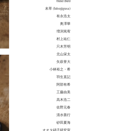
blind Bird
未草 (hitsujigusa)
有永浩太
奥澤華
増渕篤宥
村上祐仁
只木芳明
北山栄太
矢萩誉大
小林裕之・希
羽生直記
阿部有希
工藤由美
高木浩二
佐野元春
清水善行
砂田夏海
オオタ硝子研究室