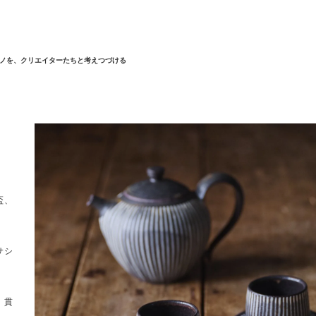
ノを、クリエイターたちと考えつづける
盃、
サシ
、貫