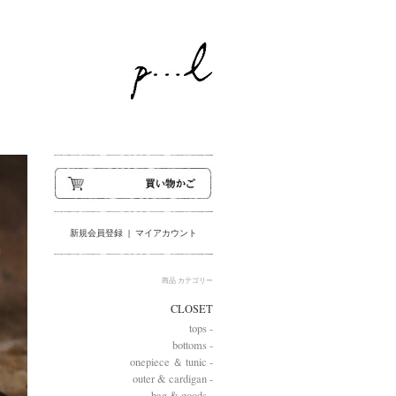
新規会員登録
|
マイアカウント
商品 カテゴリー
CLOSET
tops -
bottoms -
onepiece ＆ tunic -
outer & cardigan -
bag & goods -