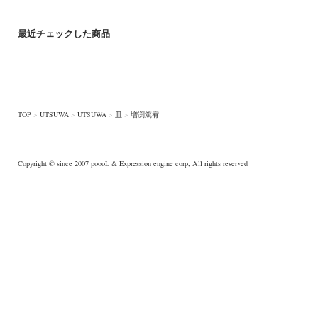
最近チェックした商品
TOP
>
UTSUWA
>
UTSUWA
>
皿
>
増渕篤宥
Copyright © since 2007
poooL
& Expression engine corp, All rights reserved