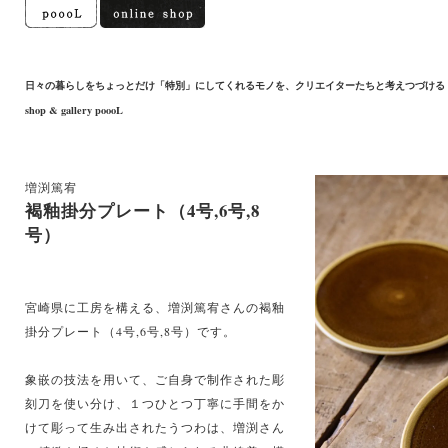
日々の暮らしをちょっとだけ「特別」にしてくれるモノを、クリエイターたちと考えつづける
shop & gallery poooL
増渕篤宥
褐釉掛分プレート（4号,6号,8
号）
宮崎県に工房を構える、増渕篤宥さんの褐釉
掛分プレート（4号,6号,8号）です。
象嵌の技法を用いて、ご自身で制作された彫
刻刀を使い分け、１つひとつ丁寧に手間をか
けて彫って生み出されたうつわは、増渕さん