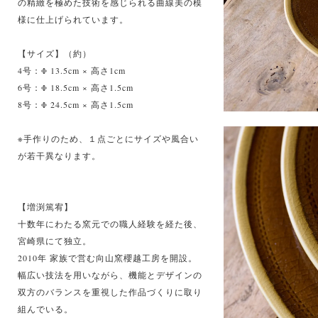
の精緻を極めた技術を感じられる曲線美の模
様に仕上げられています。
【サイズ】（約）
4号：Φ 13.5cm × 高さ1cm
6号：Φ 18.5cm × 高さ1.5cm
8号：Φ 24.5cm × 高さ1.5cm
※手作りのため、１点ごとにサイズや風合い
が若干異なります。
【増渕篤宥】
十数年にわたる窯元での職人経験を経た後、
宮崎県にて独立。
2010年 家族で営む向山窯櫻越工房を開設。
幅広い技法を用いながら、機能とデザインの
双方のバランスを重視した作品づくりに取り
組んでいる。