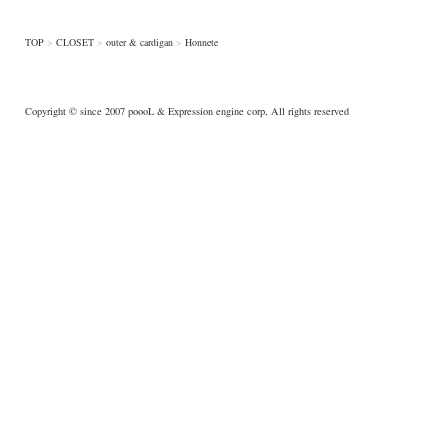
TOP
>
CLOSET
>
outer & cardigan
>
Honnete
Copyright © since 2007
poooL
& Expression engine corp, All rights reserved