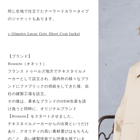
同じ生地で仕立てたテーラードカラータイプ
のジャケットもあります。
> Olmetex Lucas Gots Short Coat Jacket
【ブランド】
Honnete（オネット）
フランス トゥールズ地方でテキスタイルメ
ーカーとして設立され、国内外の様々なブラ
ンドにファブリックの供給をしてきた後、自
社の縫製工場を設立。
その後は、著名なブランドのOEM生産を請
け負うと同時に、オリジナルブランド
【Honnete】をスタートさせました。
テキスタイルメーカーからの出発というだけ
あり、クオリティの高い素材選びはもちろん
のこと、高い縫製技術でも評価を得ていま