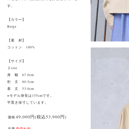
す。
【カラー】
Beige
【素 材】
コットン 100%
【サイズ】
２size
身 幅 67.0cm
裄 丈 80.5cm
着 丈 53.0cm
※モデル身長は155cmです。
平置き採寸しています。
49,000円(税込53,900円)
価格
在庫
売切れ中