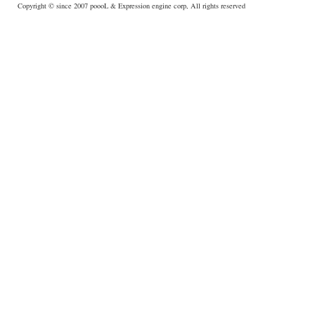
Copyright © since 2007
poooL
& Expression engine corp, All rights reserved