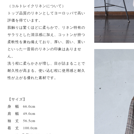
（コルトレイクリネンについて）
トップ品質のリネンとしてヨーロッパで高い
評価を得ています。
肌触りは驚くほどに柔らかで、リネン特有の
サラリとした清涼感に加え、コットンが持つ
柔軟性を兼ね備えており、厚い、固い、重い
といった一昔前のリネンの印象はありませ
ん。
洗う程に柔らかさが増し、目が詰まることで
耐久性が高まる。使い込む程に使用感と耐久
性が上がる優れた素材です。
【サイズ】
身 幅 66.0cm
肩 幅 49.0cm
袖 丈 56.5cm
着 丈 100.0cm