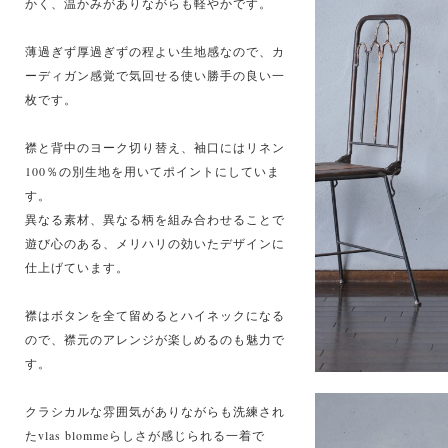
かく、温かみがありながらも軽やかです。
薄過ぎず厚過ぎずの程よい生地感なので、カ
ーディガン感覚で気回せる使い勝手の良い一
枚です。
襟と背中のヨーク切り替え、袖口にはリネン
100％の別生地を用いてポイントにしていま
す。
異なる素材、異なる柄を組み合わせることで
遊び心のある、メリハリの効いたデザインに
仕上げています。
襟はボタンを全て留めるとハイネックになる
ので、襟元のアレンジが楽しめるのも魅力で
す。
クラシカルな雰囲気がありながらも洗練され
たvlas blommeらしさが感じられる一着で