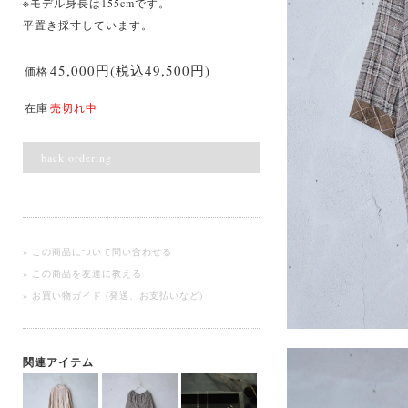
※モデル身長は155cmです。
平置き採寸しています。
45,000円(税込49,500円)
価格
在庫
売切れ中
back ordering
» この商品について問い合わせる
» この商品を友達に教える
» お買い物ガイド (発送、お支払いなど)
関連アイテム