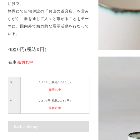
に独立。
静岡にて自宅併設の「お山の道具店」を営み
ながら、器を通して人々と繋がることをテー
マに、国内外で精力的な展示活動を行なって
いる。
0円(税込0円)
価格
在庫
売切れ中
大
2,800円(税込3,080円)
売切れ中
小
2,500円(税込2,750円)
売切れ中
back ordering