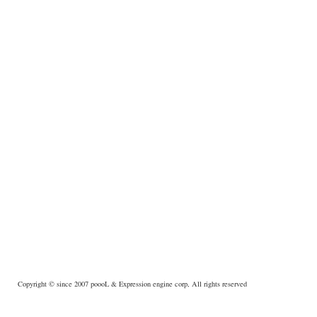
Copyright © since 2007
poooL
& Expression engine corp, All rights reserved