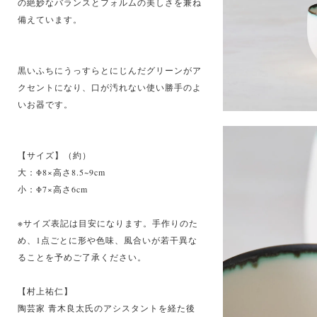
の絶妙なバランスとフォルムの美しさを兼ね
備えています。
黒いふちにうっすらとにじんだグリーンがア
クセントになり、口が汚れない使い勝手のよ
いお器です。
【サイズ】（約）
大：Φ8×高さ8.5~9cm
小：Φ7×高さ6cm
※サイズ表記は目安になります。手作りのた
め、1点ごとに形や色味、風合いが若干異な
ることを予めご了承ください。
【村上祐仁】
陶芸家 青木良太氏のアシスタントを経た後