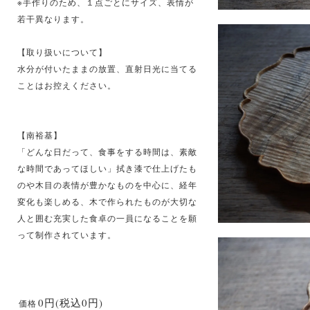
※手作りのため、１点ごとにサイズ、表情が
若干異なります。
【取り扱いについて】
水分が付いたままの放置、直射日光に当てる
ことはお控えください。
【南裕基】
「どんな日だって、食事をする時間は、素敵
な時間であってほしい」拭き漆で仕上げたも
のや木目の表情が豊かなものを中心に、経年
変化も楽しめる、木で作られたものが大切な
人と囲む充実した食卓の一員になることを願
って制作されています。
0円(税込0円)
価格