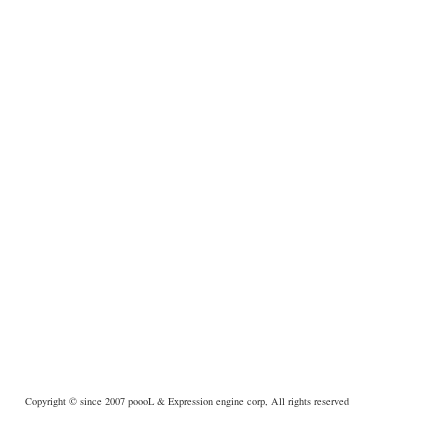
Copyright © since 2007
poooL
& Expression engine corp, All rights reserved