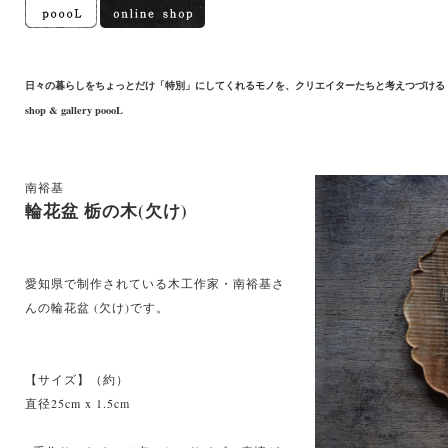
日々の暮らしをちょっとだけ「特別」にしてくれるモノを、クリエイターたちと考えつづける
shop & gallery poooL
南裕基
輪花盆 栃の木(欠け)
愛知県で制作されている木工作家・南裕基さ
んの輪花盆 (欠け)です。
【サイズ】（約）
直径25cm x 1.5cm