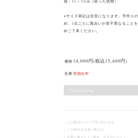
袋：11 × 11cm（絞った状態）
※サイズ表記は目安になります。手作り
め、1点ごとに風合いが若干異なること
めご了承ください。
14,000円(税込15,400円)
価格
在庫
売切れ中
back ordering
» この商品について問い合わせる
» この商品を友達に教える
» お買い物ガイド (発送、お支払いなど)