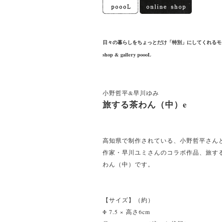
日々の暮らしをちょっとだけ「特別」にしてくれるモ
shop & gallery poooL
小野哲平&早川ゆみ
旅する茶わん（中）e
高知県で制作されている、小野哲平さん
作家・早川ユミさんのコラボ作品、旅す
わん（中）です。
【サイズ】（約）
Φ 7.5 × 高さ6cm