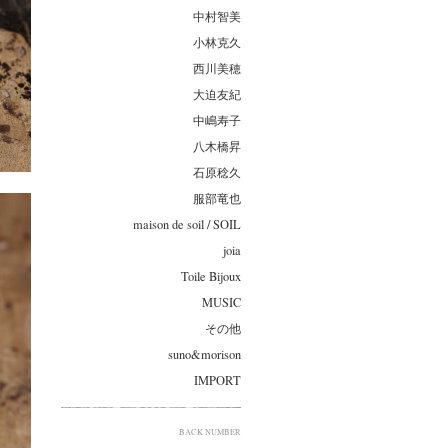
中村智美
小林克久
西川美穂
大迫友紀
中嶋寿子
八木橋昇
石原稔久
服部竜也
maison de soil / SOIL
joia
Toile Bijoux
MUSIC
その他
suno&morison
IMPORT
BACK NUMBER