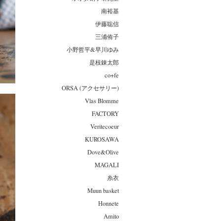
南裕基
伊藤聡信
三浦侑子
小野哲平&早川ゆみ
是枝錬太郎
co+fe
ORSA (アクセサリー)
Vlas Blomme
FACTORY
Veritecoeur
KUROSAWA
Dove&Olive
MAGALI
糸衣
Muun basket
Honnete
Amito