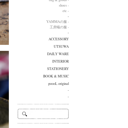
shoes -
etc -
-
YAMMAの服 -
工房蟻の服 -
-
ACCESSORY
UTSUWA
DAILY WARE
INTERIOR
STATIONERY
BOOK & MUSIC
poooL original
-
-