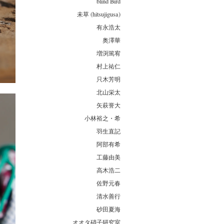
blind Bird
未草 (hitsujigusa)
有永浩太
奥澤華
増渕篤宥
村上祐仁
只木芳明
北山栄太
矢萩誉大
小林裕之・希
羽生直記
阿部有希
工藤由美
高木浩二
佐野元春
清水善行
砂田夏海
オオタ硝子研究室