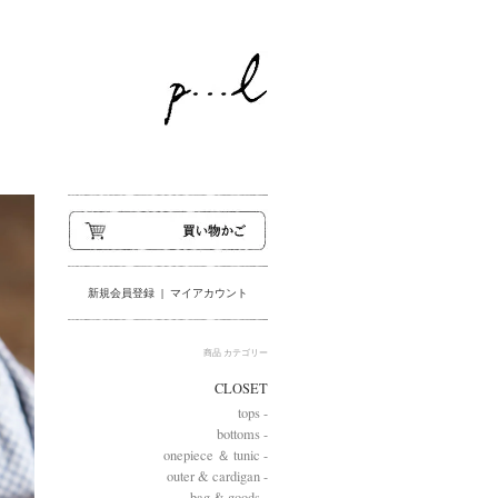
新規会員登録
|
マイアカウント
商品 カテゴリー
CLOSET
tops -
bottoms -
onepiece ＆ tunic -
outer & cardigan -
bag & goods -