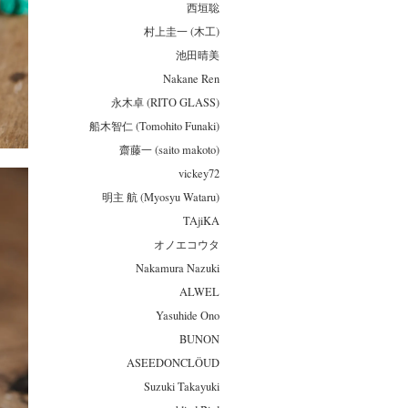
西垣聡
村上圭一 (木工)
池田晴美
Nakane Ren
永木卓 (RITO GLASS)
船木智仁 (Tomohito Funaki)
齋藤一 (saito makoto)
vickey72
明主 航 (Myosyu Wataru)
TAjiKA
オノエコウタ
Nakamura Nazuki
ALWEL
Yasuhide Ono
BUNON
ASEEDONCLÖUD
Suzuki Takayuki