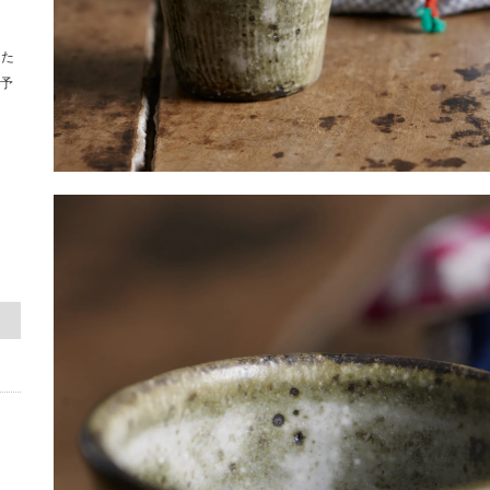
のた
を予