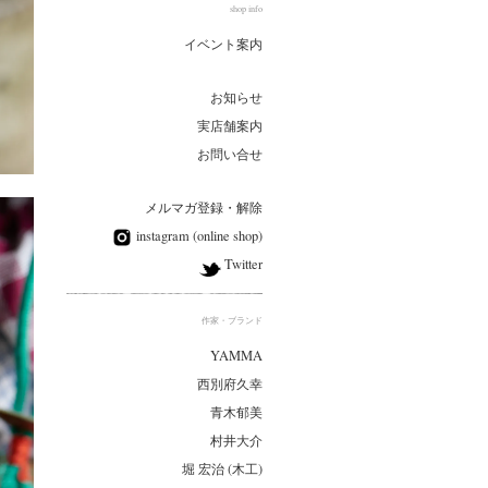
shop info
イベント案内
お知らせ
実店舗案内
お問い合せ
メルマガ登録・解除
instagram (online shop)
Twitter
作家・ブランド
YAMMA
西別府久幸
青木郁美
村井大介
堀 宏治 (木工)