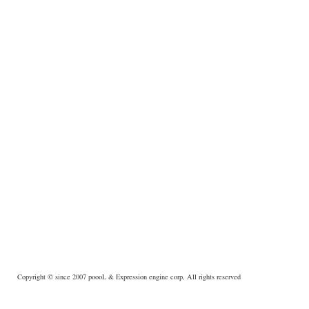
Copyright © since 2007
poooL
& Expression engine corp, All rights reserved