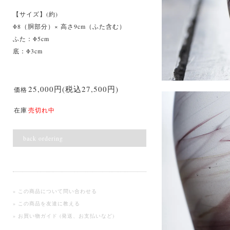
【サイズ】(約)
Φ8（胴部分）× 高さ9cm（ふた含む）
ふた：Φ5cm
底：Φ3cm
25,000円(税込27,500円)
価格
在庫
売切れ中
back ordering
» この商品について問い合わせる
» この商品を友達に教える
» お買い物ガイド (発送、お支払いなど)