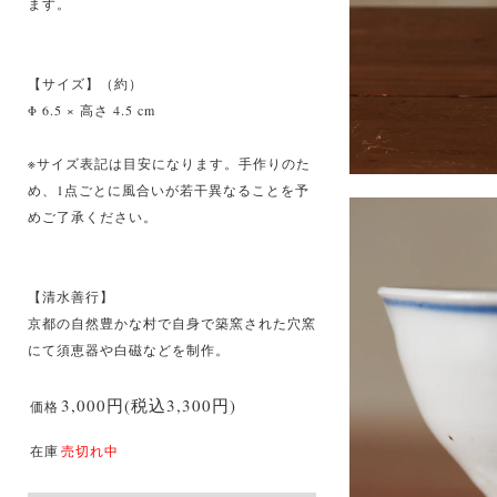
ます。
【サイズ】（約）
Φ 6.5 × 高さ 4.5 cm
※サイズ表記は目安になります。手作りのた
め、1点ごとに風合いが若干異なることを予
めご了承ください。
【清水善行】
京都の自然豊かな村で自身で築窯された穴窯
にて須恵器や白磁などを制作。
3,000円(税込3,300円)
価格
在庫
売切れ中