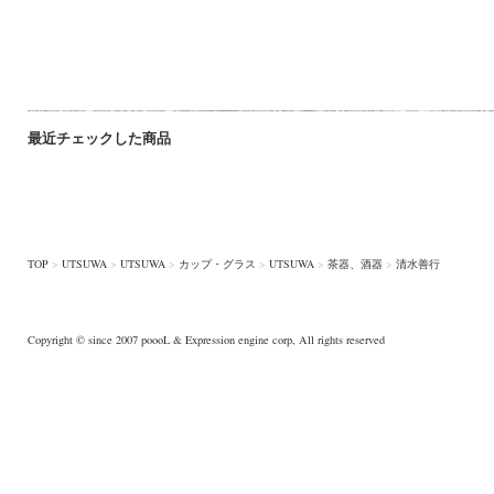
最近チェックした商品
TOP
>
UTSUWA
>
UTSUWA
>
カップ・グラス
>
UTSUWA
>
茶器、酒器
>
清水善行
Copyright © since 2007
poooL
& Expression engine corp, All rights reserved