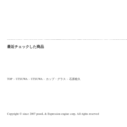
最近チェックした商品
TOP
>
UTSUWA
>
UTSUWA
>
カップ・グラス
>
石原稔久
Copyright © since 2007
poooL
& Expression engine corp, All rights reserved