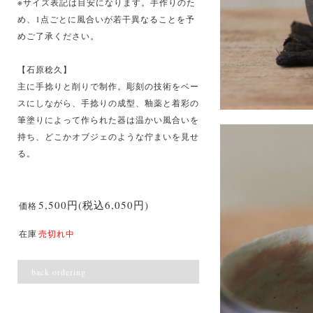
※サイズ表記は目安になります。手作りのた
め、1点ごとに風合いが若干異なることを予
めご了承ください。
【石原稔久】
主に手捻りと削りで制作。彫刻の技術をベー
スにしながら、手捻りの成型、釉薬と着彩の
筆塗りによって作られた器は温かい風合いを
持ち、どこかオブジェのような佇まいを見せ
る。
5,500円(税込6,050円)
価格
在庫
売切れ中
back ordering