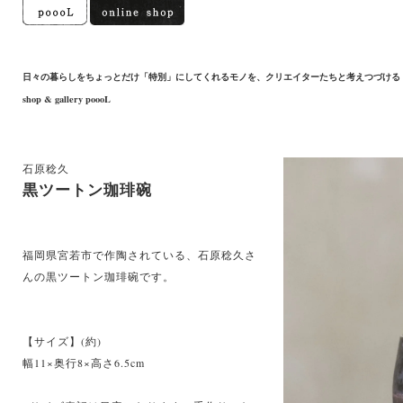
日々の暮らしをちょっとだけ「特別」にしてくれるモノを、クリエイターたちと考えつづける
shop & gallery poooL
石原稔久
黒ツートン珈琲碗
福岡県宮若市で作陶されている、石原稔久さ
んの黒ツートン珈琲碗です。
【サイズ】(約)
幅11×奥行8×高さ6.5cm