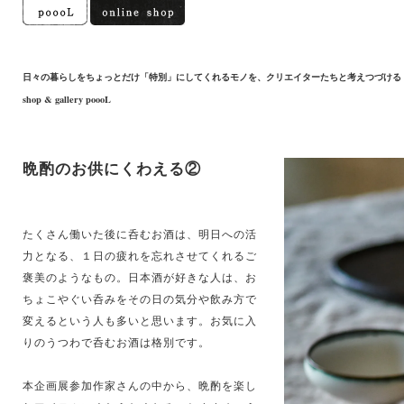
日々の暮らしをちょっとだけ「特別」にしてくれるモノを、クリエイターたちと考えつづける
shop & gallery poooL
晩酌のお供にくわえる②
たくさん働いた後に呑むお酒は、明日への活
力となる、１日の疲れを忘れさせてくれるご
褒美のようなもの。日本酒が好きな人は、お
ちょこやぐい呑みをその日の気分や飲み方で
変えるという人も多いと思います。お気に入
りのうつわで呑むお酒は格別です。
本企画展参加作家さんの中から、晩酌を楽し