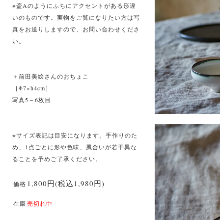
※盃Aのようにふちにアクセントがある形違
いのものです。実物をご覧になりたい方は写
真をお送りしますので、お問い合わせくださ
い。
＋前田美絵さんのおちょこ
［Φ7×h4cm］
写真5～6枚目
※サイズ表記は目安になります。手作りのた
め、1点ごとに形や色味、風合いが若干異な
ることを予めご了承ください。
1,800円(税込1,980円)
価格
在庫
売切れ中