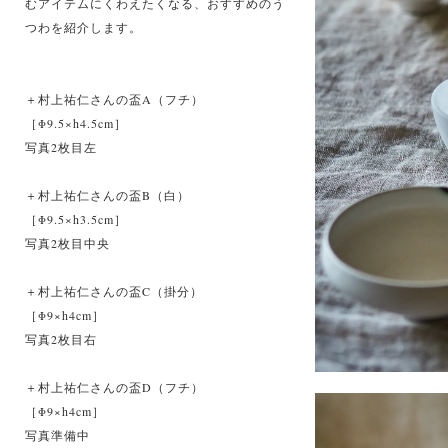
むアイテムにくわえたくなる、おすすめのう
つわを紹介します。
＋村上祐仁さんの盃A（フチ）
［Φ9.5×h4.5cm］
写真2枚目左
＋村上祐仁さんの盃B（白）
［Φ9.5×h3.5cm］
写真2枚目中央
＋村上祐仁さんの盃C（掛分）
［Φ9×h4cm］
写真2枚目右
＋村上祐仁さんの盃D（フチ）
［Φ9×h4cm］
写真準備中