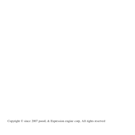
Copyright © since 2007
poooL
& Expression engine corp, All rights reserved