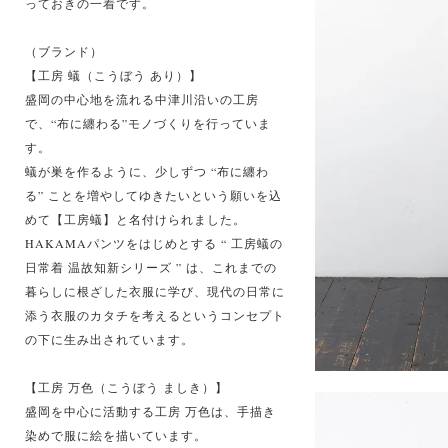
っておきの一着です。
（ブランド）
【工房 蟻（こうぼう あり）】
盛岡の中心地を流れる中津川沿いの工房
で、“布に纏わる”モノづくりを行っていま
す。
蟻が巣を作るように、少しずつ “布に纏わ
る” ことを増やしてゆきたいという願いを込
めて【工房蟻】と名付けられました。
HAKAMAパンツをはじめとする “ 工房蟻の
日常着 温故知新シリーズ ” は、これまでの
暮らしに根ざした衣服に学び、現代の日常に
添う衣服のカタチを考えるというコンセプト
の下に生み出されています。
【工房 万色（こうぼう ましき）】
盛岡を中心に活動する工房 万色は、手描き
染めで服に絵を描いています。