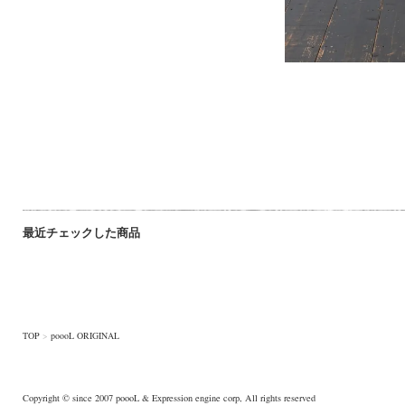
最近チェックした商品
TOP
>
poooL ORIGINAL
Copyright © since 2007
poooL
& Expression engine corp, All rights reserved