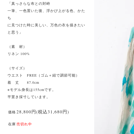
「真っさらな布との対峙
一筆、一色置いた後、浮かび上がる色、かた
ち
に見つけた時に美しい、万色の衣を描きたい
と思う」
（素 材）
リネン 100%
（サイズ）
ウエスト FREE（ゴム＋紐で調節可能）
着 丈 87.0cm
※モデル身長は155cmです。
平置き採寸しています。
28,800円(税込31,680円)
価格
在庫
売切れ中