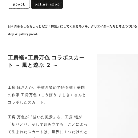
日々の暮らしをちょっとだけ「特別」にしてくれるモノを、クリエイターたちと考えつづける
shop & gallery poooL
工房蟻×工房万色 コラボスカー
ト ～ 風と遊ぶ ２ ～
工房 蟻さんが、手描き染めで絵を描く盛岡
の作家 工房万色（こうぼう ましき）さんと
コラボしたスカート。
工房 万色が「描いた風景」を、工房 蟻が
「切りとり、そして組み立てる」ことによっ
て生まれたスカートは、世界に１つだけのと