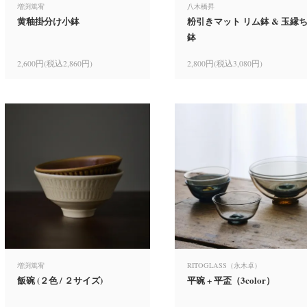
増渕篤宥
八木橋昇
黄釉掛分け小鉢
粉引きマット リム鉢 & 玉縁
鉢
2,600円(税込2,860円)
2,800円(税込3,080円)
増渕篤宥
RITOGLASS（永木卓）
飯碗 (２色 / ２サイズ)
平碗 + 平盃（3color）