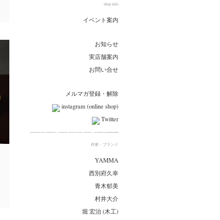
shop info
イベント案内
お知らせ
実店舗案内
お問い合せ
メルマガ登録・解除
instagram (online shop)
Twitter
作家・ブランド
YAMMA
西別府久幸
青木郁美
村井大介
堀 宏治 (木工)