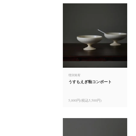
増渕篤宥
うすもえぎ釉コンポート
5,000円(税込5,500円)