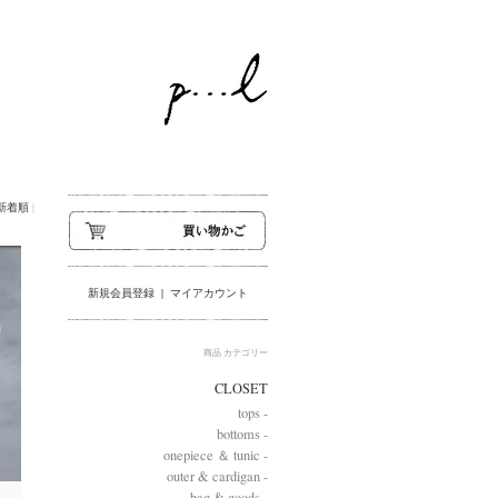
新着順
|
新規会員登録
|
マイアカウント
商品 カテゴリー
CLOSET
tops -
bottoms -
onepiece ＆ tunic -
outer & cardigan -
bag & goods -