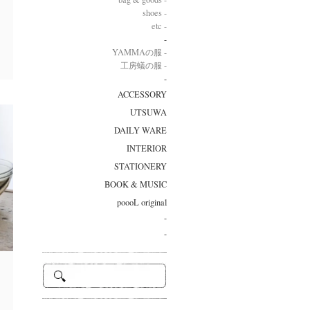
shoes -
ち
etc -
-
YAMMAの服 -
工房蟻の服 -
-
ACCESSORY
UTSUWA
DAILY WARE
INTERIOR
STATIONERY
BOOK & MUSIC
poooL original
-
-