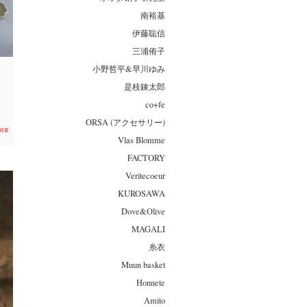
南裕基
伊藤聡信
三浦侑子
小野哲平&早川ゆみ
是枝錬太郎
co+fe
ORSA (アクセサリー)
DER
Vlas Blomme
FACTORY
Veritecoeur
KUROSAWA
Dove&Olive
MAGALI
糸衣
Muun basket
Honnete
Amito