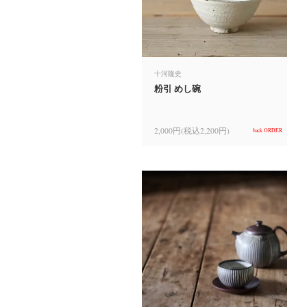
十河隆史
粉引 めし碗
2,000円(税込2,200円)
back ORDER