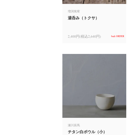
増渕篤宥
湯呑み（トクサ）
2,400円(税込2,640円)
back ORDER
瀬川辰馬
チタン白ボウル（小）