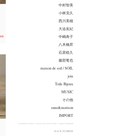
中村智美
小林克久
西川美穂
大迫友紀
中嶋寿子
DER
八木橋昇
石原稔久
服部竜也
maison de soil / SOIL
joia
Toile Bijoux
MUSIC
その他
suno&morison
IMPORT
BACK NUMBER