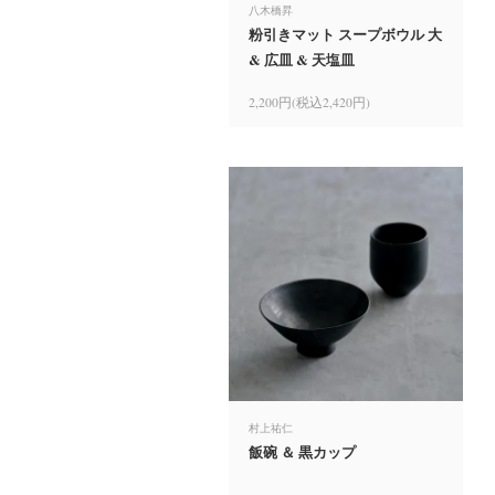
八木橋昇
粉引きマット スープボウル 大
& 広皿 & 天塩皿
2,200円(税込2,420円)
村上祐仁
飯碗 ＆ 黒カップ