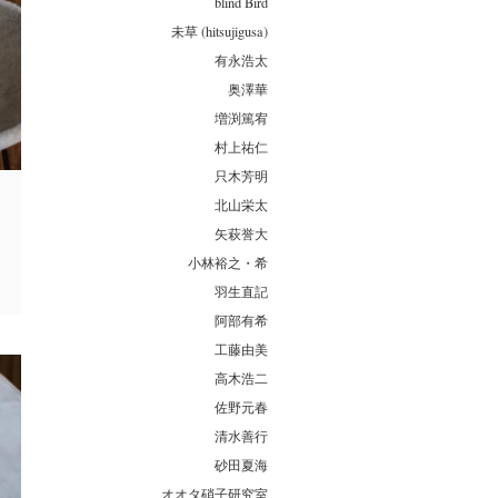
blind Bird
未草 (hitsujigusa)
有永浩太
奥澤華
増渕篤宥
村上祐仁
只木芳明
北山栄太
矢萩誉大
小林裕之・希
羽生直記
阿部有希
工藤由美
高木浩二
佐野元春
清水善行
砂田夏海
オオタ硝子研究室