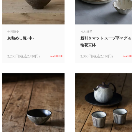
十河隆史
八木橋昇
灰釉めし碗 (中)
粉引きマット スープ平マグ &
輪花豆鉢
2,200円(税込2,420円)
2,300円(税込2,530円)
back ORDER
back OR