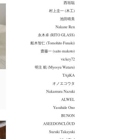
西垣聡
村上圭一 (木工)
池田晴美
Nakane Ren
永木卓 (RITO GLASS)
船木智仁 (Tomohito Funaki)
齋藤一 (saito makoto)
vickey72
明主 航 (Myosyu Wataru)
TAjiKA
オノエコウタ
Nakamura Nazuki
ALWEL
Yasuhide Ono
BUNON
ASEEDONCLÖUD
Suzuki Takayuki