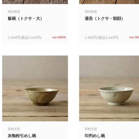
増渕篤宥
増渕篤宥
飯碗（トクサ・大）
湯呑（トクサ・朝顔）
2,400円(税込2,640円)
2,400円(税込2,640円)
back ORDER
back OR
田村文宏
田村文宏
灰釉粉引めし碗
印判めし碗